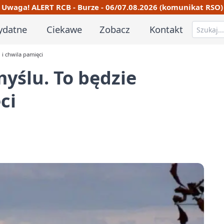
Uwaga! ALERT RCB - Burze - 06/07.08.2026 (komunikat RSO)
ydatne
Ciekawe
Zobacz
Kontakt
 i chwila pamięci
yślu. To będzie
ci