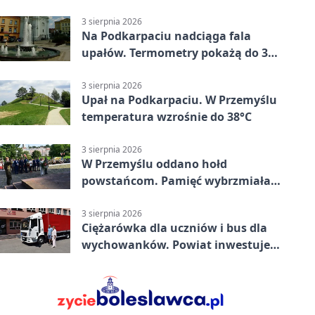
mieszkańców Przemyśla
3 sierpnia 2026
Na Podkarpaciu nadciąga fala
upałów. Termometry pokażą do 36
stopni
3 sierpnia 2026
Upał na Podkarpaciu. W Przemyślu
temperatura wzrośnie do 38°C
3 sierpnia 2026
W Przemyślu oddano hołd
powstańcom. Pamięć wybrzmiała
przy pomniku
3 sierpnia 2026
Ciężarówka dla uczniów i bus dla
wychowanków. Powiat inwestuje
w naukę