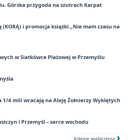
u. Górska przygoda na szutrach Karpat
ą (KORĄ) i promocja książki „Nie mam czasu na
owych w Siatkówce Plażowej w Przemyślu
myśla
 1/4 mili wracają na Aleję Żołnierzy Wyklętych
asiczyn i Przemyśl – serce wschodu
Kolejne wydarzenia