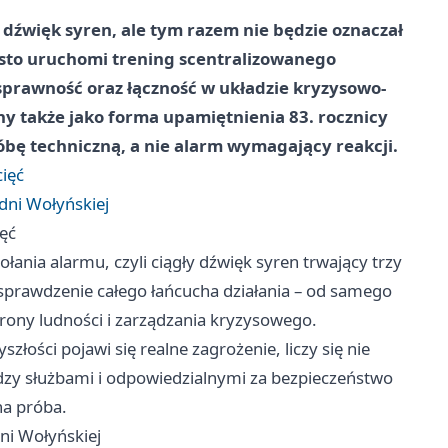
 dźwięk syren, ale tym razem nie będzie oznaczał
iasto uruchomi trening scentralizowanego
prawność oraz łączność w układzie kryzysowo-
y także jako forma upamiętnienia 83. rocznicy
óbę techniczną, a nie alarm wymagający reakcji.
cięć
dni Wołyńskiej
ięć
ania alarmu, czyli ciągły dźwięk syren trwający trzy
 sprawdzenie całego łańcucha działania – od samego
rony ludności i zarządzania kryzysowego.
złości pojawi się realne zagrożenie, liczy się nie
iędzy służbami i odpowiedzialnymi za bezpieczeństwo
na próba.
ni Wołyńskiej