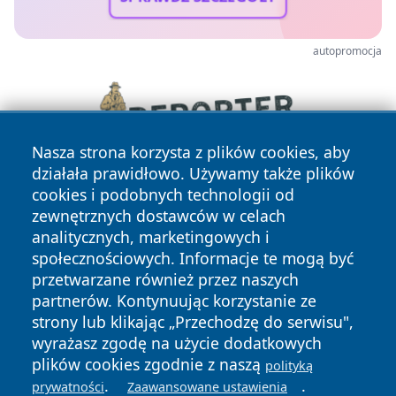
autopromocja
Nasza strona korzysta z plików cookies, aby
działała prawidłowo. Używamy także plików
cookies i podobnych technologii od
zewnętrznych dostawców w celach
analitycznych, marketingowych i
społecznościowych. Informacje te mogą być
przetwarzane również przez naszych
partnerów. Kontynuując korzystanie ze
Copyright © 2026 przemyslonline.pl Wszystkie prawa
zastrzeżone.
strony lub klikając „Przechodzę do serwisu",
wyrażasz zgodę na użycie dodatkowych
plików cookies zgodnie z naszą
polityką
Polityka
Polityka
.
.
prywatności
Zaawansowane ustawienia
News
Autorzy