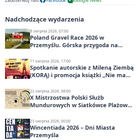
Zaobserwuj nas!
Facebook
Google News
Nadchodzące wydarzenia
8 sierpnia 2026, 07:00
Poland Gravel Race 2026 w
Przemyślu. Górska przygoda na
szutrach Karpat
11 sierpnia 2026, 17:00
Spotkanie autorskie z Mileną Ziembą
(KORĄ) i promocja książki „Nie mam
czasu na raka! Jestem zajęta życiem”
22 sierpnia 2026, 08:00
X Mistrzostwa Polski Służb
Mundurowych w Siatkówce Plażowej
w Przemyślu
23 sierpnia 2026, 00:00
Wincentiada 2026 – Dni Miasta
Przemyśla