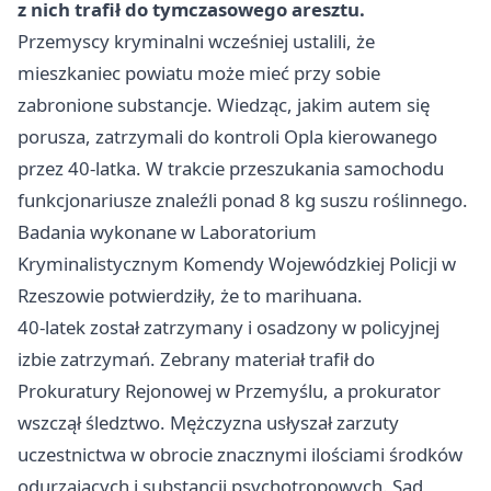
z nich trafił do tymczasowego aresztu.
Przemyscy kryminalni wcześniej ustalili, że
mieszkaniec powiatu może mieć przy sobie
zabronione substancje. Wiedząc, jakim autem się
porusza, zatrzymali do kontroli Opla kierowanego
przez 40-latka. W trakcie przeszukania samochodu
funkcjonariusze znaleźli ponad 8 kg suszu roślinnego.
Badania wykonane w Laboratorium
Kryminalistycznym Komendy Wojewódzkiej Policji w
Rzeszowie
potwierdziły, że to marihuana.
40-latek został zatrzymany i osadzony w policyjnej
izbie zatrzymań. Zebrany materiał trafił do
Prokuratury Rejonowej w Przemyślu, a prokurator
wszczął śledztwo. Mężczyzna usłyszał zarzuty
uczestnictwa w obrocie znacznymi ilościami środków
odurzających i substancji psychotropowych. Sąd