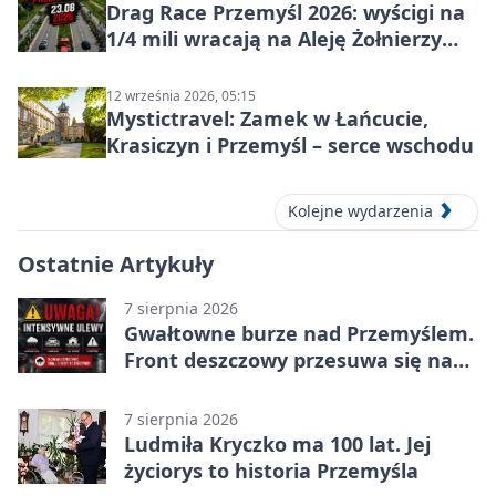
Drag Race Przemyśl 2026: wyścigi na
1/4 mili wracają na Aleję Żołnierzy
Wyklętych
12 września 2026, 05:15
Mystictravel: Zamek w Łańcucie,
Krasiczyn i Przemyśl – serce wschodu
Kolejne wydarzenia
Ostatnie Artykuły
7 sierpnia 2026
Gwałtowne burze nad Przemyślem.
Front deszczowy przesuwa się na
wschód
7 sierpnia 2026
Ludmiła Kryczko ma 100 lat. Jej
życiorys to historia Przemyśla