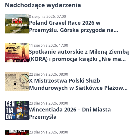
Nadchodzące wydarzenia
8 sierpnia 2026, 07:00
Poland Gravel Race 2026 w
Przemyślu. Górska przygoda na
szutrach Karpat
11 sierpnia 2026, 17:00
Spotkanie autorskie z Mileną Ziembą
(KORĄ) i promocja książki „Nie mam
czasu na raka! Jestem zajęta życiem”
22 sierpnia 2026, 08:00
X Mistrzostwa Polski Służb
Mundurowych w Siatkówce Plażowej
w Przemyślu
23 sierpnia 2026, 00:00
Wincentiada 2026 – Dni Miasta
Przemyśla
23 sierpnia 2026, 08:00