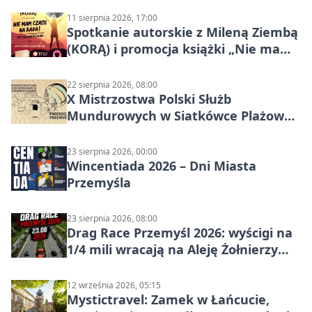
11 sierpnia 2026, 17:00
Spotkanie autorskie z Mileną Ziembą
(KORĄ) i promocja książki „Nie mam
czasu na raka! Jestem zajęta życiem”
22 sierpnia 2026, 08:00
X Mistrzostwa Polski Służb
Mundurowych w Siatkówce Plażowej
w Przemyślu
23 sierpnia 2026, 00:00
Wincentiada 2026 – Dni Miasta
Przemyśla
23 sierpnia 2026, 08:00
Drag Race Przemyśl 2026: wyścigi na
1/4 mili wracają na Aleję Żołnierzy
Wyklętych
12 września 2026, 05:15
Mystictravel: Zamek w Łańcucie,