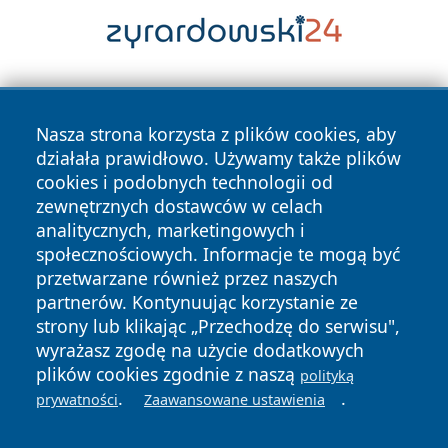
Nasza strona korzysta z plików cookies, aby
działała prawidłowo. Używamy także plików
cookies i podobnych technologii od
zewnętrznych dostawców w celach
Copyright © 2026 przemyslonline.pl Wszystkie prawa
analitycznych, marketingowych i
zastrzeżone.
społecznościowych. Informacje te mogą być
przetwarzane również przez naszych
partnerów. Kontynuując korzystanie ze
Polityka
Polityka
News
Autorzy
strony lub klikając „Przechodzę do serwisu",
Prywatności
Cookies
wyrażasz zgodę na użycie dodatkowych
plików cookies zgodnie z naszą
polityką
.
.
prywatności
Zaawansowane ustawienia