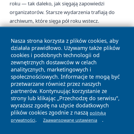
roku — tak daleko, jak sięgają zapowiedzi
organizatorów. Starsze wydarzenia trafiają do
archiwum
, które sięga pół roku wstecz.
Nasza strona korzysta z plików cookies, aby
działała prawidłowo. Używamy także plików
cookies i podobnych technologii od
zewnętrznych dostawców w celach
Copyright © 2026 przemyslonline.pl Wszystkie prawa
analitycznych, marketingowych i
zastrzeżone.
społecznościowych. Informacje te mogą być
przetwarzane również przez naszych
partnerów. Kontynuując korzystanie ze
Polityka
Polityka
News
Autorzy
strony lub klikając „Przechodzę do serwisu",
Prywatności
Cookies
wyrażasz zgodę na użycie dodatkowych
plików cookies zgodnie z naszą
polityką
.
.
prywatności
Zaawansowane ustawienia