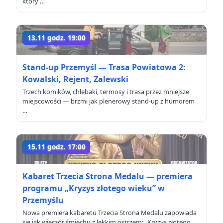
który …
13.11 godz. 19:00
Stand-up Przemyśl — Trasa Powiatowa 2:
Kowalski, Rejent, Zalewski
Trzech komików, chlebaki, termosy i trasa przez mniejsze
miejscowości — brzmi jak plenerowy stand-up z humorem
…
15.11 godz. 17:00
Kabaret Trzecia Strona Medalu — premiera
programu „Kryzys złotego wieku” w
Przemyślu
Nowa premiera kabaretu Trzecia Strona Medalu zapowiada
się jak wieczór śmiechu z lekkim ostrzem: „Kryzys złotego