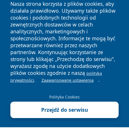
Nasza strona korzysta z plików cookies, aby
działała prawidłowo. Używamy także plików
cookies i podobnych technologii od
zewnętrznych dostawców w celach
analitycznych, marketingowych i
Copyright © 2026 przemyslonline.pl Wszystkie prawa
społecznościowych. Informacje te mogą być
zastrzeżone.
przetwarzane również przez naszych
partnerów. Kontynuując korzystanie ze
strony lub klikając „Przechodzę do serwisu",
Polityka
Polityka
wyrażasz zgodę na użycie dodatkowych
News
Autorzy
Prywatności
Cookies
plików cookies zgodnie z naszą
polityką
.
.
prywatności
Zaawansowane ustawienia
Polityka Cookies
Przejdź do serwisu