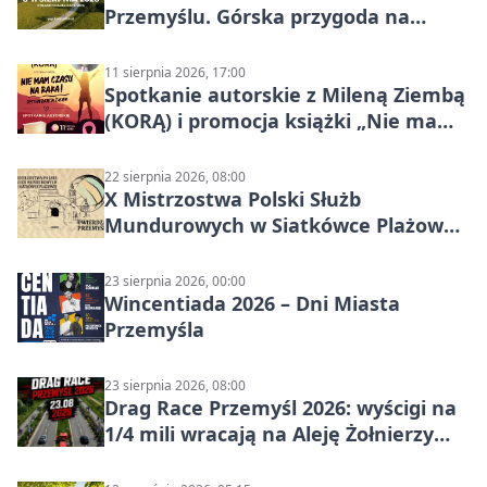
Przemyślu. Górska przygoda na
szutrach Karpat
11 sierpnia 2026, 17:00
Spotkanie autorskie z Mileną Ziembą
(KORĄ) i promocja książki „Nie mam
czasu na raka! Jestem zajęta życiem”
22 sierpnia 2026, 08:00
X Mistrzostwa Polski Służb
Mundurowych w Siatkówce Plażowej
w Przemyślu
23 sierpnia 2026, 00:00
Wincentiada 2026 – Dni Miasta
Przemyśla
23 sierpnia 2026, 08:00
Drag Race Przemyśl 2026: wyścigi na
1/4 mili wracają na Aleję Żołnierzy
Wyklętych