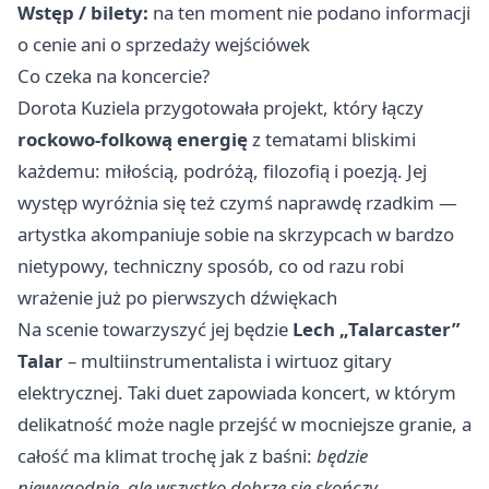
Wstęp / bilety:
na ten moment nie podano informacji
o cenie ani o sprzedaży wejściówek
Co czeka na koncercie?
Dorota Kuziela przygotowała projekt, który łączy
rockowo-folkową energię
z tematami bliskimi
każdemu: miłością, podróżą, filozofią i poezją. Jej
występ wyróżnia się też czymś naprawdę rzadkim —
artystka akompaniuje sobie na skrzypcach w bardzo
nietypowy, techniczny sposób, co od razu robi
wrażenie już po pierwszych dźwiękach
Na scenie towarzyszyć jej będzie
Lech „Talarcaster”
Talar
– multiinstrumentalista i wirtuoz gitary
elektrycznej. Taki duet zapowiada koncert, w którym
delikatność może nagle przejść w mocniejsze granie, a
całość ma klimat trochę jak z baśni:
będzie
niewygodnie, ale wszystko dobrze się skończy