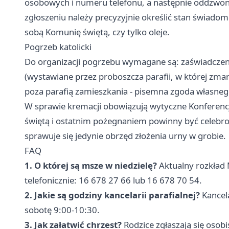
osobowych i numeru telefonu, a następnie oddzwonić
zgłoszeniu należy precyzyjnie określić stan świadomo
sobą Komunię świętą, czy tylko oleje.
Pogrzeb katolicki
Do organizacji pogrzebu wymagane są: zaświadczeni
(wystawiane przez proboszcza parafii, w której zmar
poza parafią zamieszkania - pisemna zgoda własneg
W sprawie kremacji obowiązują wytyczne Konferencj
świętą i ostatnim pożegnaniem powinny być celebro
sprawuje się jedynie obrzęd złożenia urny w grobie.
FAQ
1. O której są msze w niedzielę?
Aktualny rozkład 
telefonicznie: 16 678 27 66 lub 16 678 70 54.
2. Jakie są godziny kancelarii parafialnej?
Kancela
sobotę 9:00-10:30.
3. Jak załatwić chrzest?
Rodzice zgłaszają się osobi