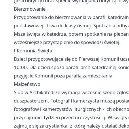
(jeśli dotyczy) oraz spełnić wymagania dotyczące w
Bierzmowanie
Przygotowanie do bierzmowania w parafii katedralnej
podstawowej i trwa do klasy ósmej. Spotkania odbywa
Msza święta w katedrze, potem spotkanie na pleban
wcześniejsze przystąpienie do spowiedzi świętej.
I Komunia Święta
Dzieci przygotowujące się do Pierwszej Komunii ucze
10:00. Dla dzieci spoza parafii archikatedralnej ko
przyjęcie Komunii poza parafią zamieszkania.
Małżeństwo
Ślub w Archikatedrze wymaga wcześniejszego zgłosze
duszpasterzem. Fotograf i kamerzysta muszą posia
fotografów i kamerzystów liturgicznych - ich obecn
przynajmniej tydzień przed uroczystością. W świąt
zajmuje się zakrystianka, z którą należy ustalać d