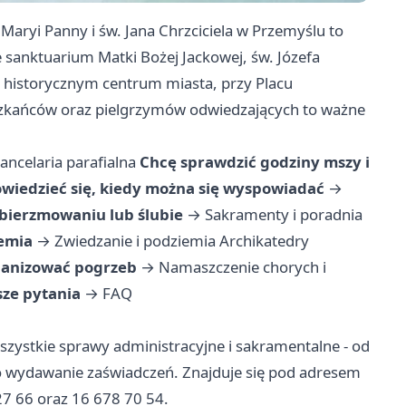
Maryi Panny i św. Jana Chrzciciela w Przemyślu to
e sanktuarium Matki Bożej Jackowej, św. Józefa
ę w historycznym centrum miasta, przy Placu
eszkańców oraz pielgrzymów odwiedzających to ważne
kancelaria parafialna
Chcę sprawdzić godziny mszy i
wiedzieć się, kiedy można się wyspowiadać
→
 bierzmowaniu lub ślubie
→
Sakramenty i poradnia
iemia
→
Zwiedzanie i podziemia Archikatedry
ganizować pogrzeb
→
Namaszczenie chorych i
sze pytania
→
FAQ
 wszystkie sprawy administracyjne i sakramentalne - od
po wydawanie zaświadczeń. Znajduje się pod adresem
27 66 oraz 16 678 70 54.