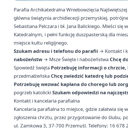
Parafia Archikatedralna Wniebowzięcia Najświętszej 
główna świątynia archidiecezji przemyskiej, potrójn
Sebastiana Pelczara i bł. Jana Balickiego. Mieści si
Katedralnym, i pełni funkcję duszpasterską dla mi
miejsce kultu religijnego.
Szukam adresu i telefonu do parafii
→
Kontakt i 
nabożeństw
→
Msze Święte i nabożeństwa
Chcę do
Spowiedź święta
Potrzebuję informacji o chrzcie,
przedmałżeńska
Chcę zwiedzić katedrę lub podz
Potrzebuję wezwać kapłana do chorego lub zor
pogrzeb katolicki
Szukam odpowiedzi na najczęst
Kontakt i kancelaria parafialna
Kancelaria parafialna to miejsce, gdzie załatwia się
zgłoszenia chrztu, przez przygotowanie do ślubu, 
ul. Zamkowa 3, 37-700 Przemyśl. Telefony: 16 678 