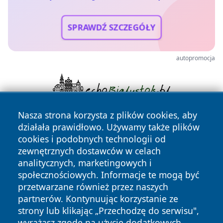
SPRAWDŹ SZCZEGÓŁY
autopromocja
Nasza strona korzysta z plików cookies, aby
działała prawidłowo. Używamy także plików
cookies i podobnych technologii od
zewnętrznych dostawców w celach
analitycznych, marketingowych i
społecznościowych. Informacje te mogą być
Copyright © 2026 przemyslonline.pl Wszystkie prawa
przetwarzane również przez naszych
zastrzeżone.
partnerów. Kontynuując korzystanie ze
strony lub klikając „Przechodzę do serwisu",
wyrażasz zgodę na użycie dodatkowych