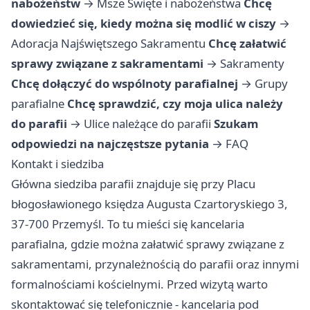
nabożeństw
→
Msze Święte i nabożeństwa
Chcę
dowiedzieć się, kiedy można się modlić w ciszy
→
Adoracja Najświętszego Sakramentu
Chcę załatwić
sprawy związane z sakramentami
→
Sakramenty
Chcę dołączyć do wspólnoty parafialnej
→
Grupy
parafialne
Chcę sprawdzić, czy moja ulica należy
do parafii
→
Ulice należące do parafii
Szukam
odpowiedzi na najczęstsze pytania
→
FAQ
Kontakt i siedziba
Główna siedziba parafii znajduje się przy Placu
błogosławionego księdza Augusta Czartoryskiego 3,
37-700 Przemyśl. To tu mieści się kancelaria
parafialna, gdzie można załatwić sprawy związane z
sakramentami, przynależnością do parafii oraz innymi
formalnościami kościelnymi. Przed wizytą warto
skontaktować się telefonicznie - kancelaria pod