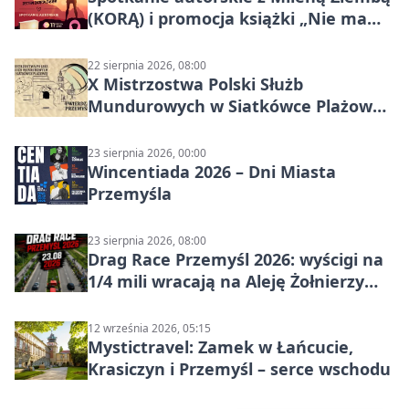
(KORĄ) i promocja książki „Nie mam
czasu na raka! Jestem zajęta życiem”
22 sierpnia 2026, 08:00
X Mistrzostwa Polski Służb
Mundurowych w Siatkówce Plażowej
w Przemyślu
23 sierpnia 2026, 00:00
Wincentiada 2026 – Dni Miasta
Przemyśla
23 sierpnia 2026, 08:00
Drag Race Przemyśl 2026: wyścigi na
1/4 mili wracają na Aleję Żołnierzy
Wyklętych
12 września 2026, 05:15
Mystictravel: Zamek w Łańcucie,
Krasiczyn i Przemyśl – serce wschodu