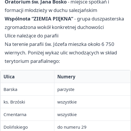
Oratorium św. Jana Bosko
- miejsce spotkań i
formacji młodzieży w duchu salezjańskim
Wspólnota “ZIEMIA PIĘKNA”
- grupa duszpasterska
zgromadzona wokół konkretnej duchowości
Ulice należące do parafii
Na terenie parafii św. Józefa mieszka około 6 750
wiernych. Poniżej wykaz ulic wchodzących w skład
terytorium parafialnego:
Ulica
Numery
Barska
parzyste
ks. Brzóski
wszystkie
Cmentarna
wszystkie
Dolińskiego
do numeru 29