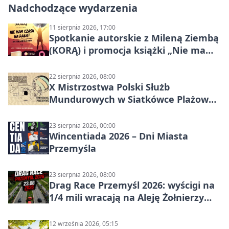
Nadchodzące wydarzenia
11 sierpnia 2026, 17:00
Spotkanie autorskie z Mileną Ziembą
(KORĄ) i promocja książki „Nie mam
czasu na raka! Jestem zajęta życiem”
22 sierpnia 2026, 08:00
X Mistrzostwa Polski Służb
Mundurowych w Siatkówce Plażowej
w Przemyślu
23 sierpnia 2026, 00:00
Wincentiada 2026 – Dni Miasta
Przemyśla
23 sierpnia 2026, 08:00
Drag Race Przemyśl 2026: wyścigi na
1/4 mili wracają na Aleję Żołnierzy
Wyklętych
12 września 2026, 05:15