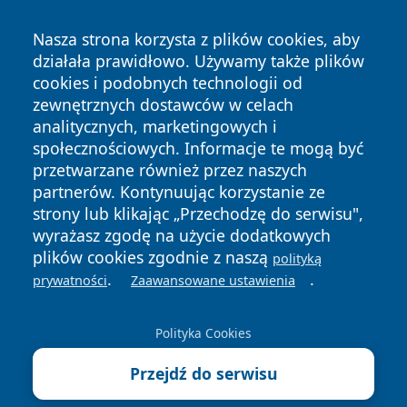
Nasza strona korzysta z plików cookies, aby
działała prawidłowo. Używamy także plików
cookies i podobnych technologii od
zewnętrznych dostawców w celach
Copyright © 2026 przemyslonline.pl Wszystkie prawa
analitycznych, marketingowych i
zastrzeżone.
społecznościowych. Informacje te mogą być
przetwarzane również przez naszych
partnerów. Kontynuując korzystanie ze
Polityka
Polityka
News
Autorzy
strony lub klikając „Przechodzę do serwisu",
Prywatności
Cookies
wyrażasz zgodę na użycie dodatkowych
plików cookies zgodnie z naszą
polityką
.
.
prywatności
Zaawansowane ustawienia
Polityka Cookies
Przejdź do serwisu