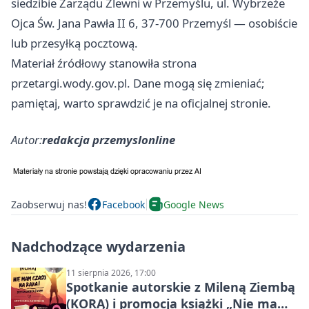
siedzibie Zarządu Zlewni w Przemyślu, ul. Wybrzeże
Ojca Św. Jana Pawła II 6, 37-700 Przemyśl — osobiście
lub przesyłką pocztową.
Materiał źródłowy stanowiła strona
przetargi.wody.gov.pl. Dane mogą się zmieniać;
pamiętaj, warto sprawdzić je na oficjalnej stronie.
Autor:
redakcja przemyslonline
Zaobserwuj nas!
Facebook
Google News
Nadchodzące wydarzenia
11 sierpnia 2026, 17:00
Spotkanie autorskie z Mileną Ziembą
(KORĄ) i promocja książki „Nie mam