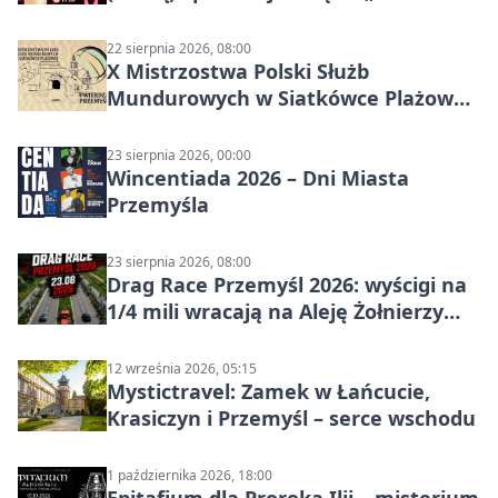
czasu na raka! Jestem zajęta życiem”
22 sierpnia 2026, 08:00
X Mistrzostwa Polski Służb
Mundurowych w Siatkówce Plażowej
w Przemyślu
23 sierpnia 2026, 00:00
Wincentiada 2026 – Dni Miasta
Przemyśla
23 sierpnia 2026, 08:00
Drag Race Przemyśl 2026: wyścigi na
1/4 mili wracają na Aleję Żołnierzy
Wyklętych
12 września 2026, 05:15
Mystictravel: Zamek w Łańcucie,
Krasiczyn i Przemyśl – serce wschodu
1 października 2026, 18:00