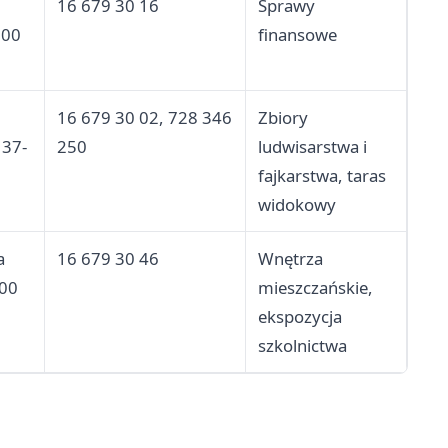
16 679 30 16
Sprawy
700
finansowe
16 679 30 02, 728 346
Zbiory
 37-
250
ludwisarstwa i
fajkarstwa, taras
widokowy
a
16 679 30 46
Wnętrza
700
mieszczańskie,
ekspozycja
szkolnictwa