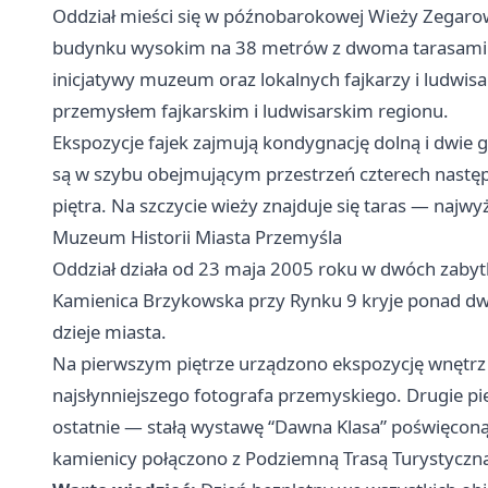
Oddział mieści się w późnobarokowej Wieży Zegar
budynku wysokim na 38 metrów z dwoma tarasami 
inicjatywy muzeum oraz lokalnych fajkarzy i ludwisa
przemysłem fajkarskim i ludwisarskim regionu.
Ekspozycje fajek zajmują kondygnację dolną i dwie
są w szybu obejmującym przestrzeń czterech nastę
piętra. Na szczycie wieży znajduje się taras — naj
Muzeum Historii Miasta Przemyśla
Oddział działa od 23 maja 2005 roku w dwóch zabyt
Kamienica Brzykowska przy Rynku 9 kryje ponad d
dzieje miasta.
Na pierwszym piętrze urządzono ekspozycję wnętrz m
najsłynniejszego fotografa przemyskiego. Drugie pię
ostatnie — stałą wystawę “Dawna Klasa” poświęconą
kamienicy połączono z Podziemną Trasą Turystyczną