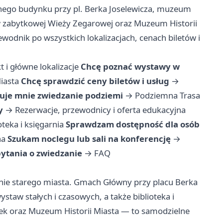
łównego budynku przy pl. Berka Joselewicza, muzeum
 zabytkowej Wieży Zegarowej oraz Muzeum Historii
wodnik po wszystkich lokalizacjach, cenach biletów i
t i główne lokalizacje
Chcę poznać wystawy w
iasta
Chcę sprawdzić ceny biletów i usług
→
uje mnie zwiedzanie podziemi
→
Podziemna Trasa
y
→
Rezerwacje, przewodnicy i oferta edukacyjna
oteka i księgarnia
Sprawdzam dostępność dla osób
na
Szukam noclegu lub sali na konferencję
→
tania o zwiedzanie
→
FAQ
nie starego miasta. Gmach Główny przy placu Berka
staw stałych i czasowych, a także biblioteka i
k oraz Muzeum Historii Miasta — to samodzielne