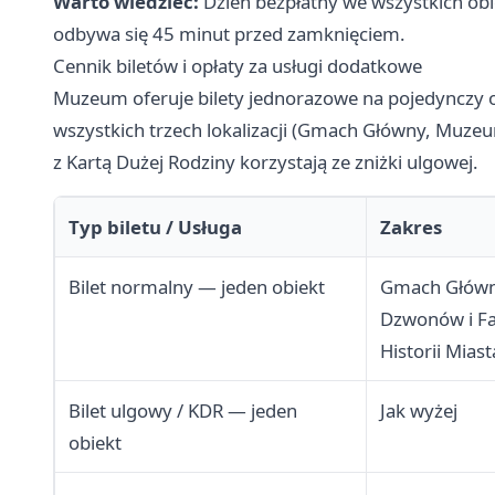
Warto wiedzieć:
Dzień bezpłatny we wszystkich obi
odbywa się 45 minut przed zamknięciem.
Cennik biletów i opłaty za usługi dodatkowe
Muzeum oferuje bilety jednorazowe na pojedynczy o
wszystkich trzech lokalizacji (Gmach Główny, Muze
z Kartą Dużej Rodziny korzystają ze zniżki ulgowej.
Typ biletu / Usługa
Zakres
Bilet normalny — jeden obiekt
Gmach Głów
Dzwonów i F
Historii Miast
Bilet ulgowy / KDR — jeden
Jak wyżej
obiekt