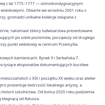
owej z lat 1775–1777 — ośmiokondygnacyjnym
widokowymi. Otwarte we wrześniu 2001 roku z
rzy, gromadzi unikalne kolekcje związane z
 górne, natomiast zbiory ludwisarstwa prezentowane
pujących po sobie poziomów, począwszy od drugiego
wyższy punkt widokowy w centrum Przemyśla.
kowych kamienicach: Rynek 9 i Serbańska 7.
wa tysiące eksponatów dokumentujących burzliwe
ieszczańskich z XIX i początku XX wieku oraz atelier
tro prezentuje twórczość lokalnego artysty, a
 historii szkolnictwa. Od końca 2020 roku podziemia
 biegnącą od Ratusza.