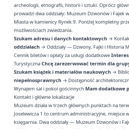
archeologii, etnografii, historii i sztuki. Oprócz g
prowadzi dwa oddziały: Muzeum Dzwonów i Fajek w
Miasta w kamienicy Rynek 9. Poniżej kompletny prze
możliwościach zwiedzania.
Szukam adresu i danych kontaktowych
→
Kontak
oddziałach
→
Oddziały — Dzwony, Fajki i Historia M
Cennik biletów i opłaty za usługi dodatkowe
Interes
Turystyczna
Chcę zarezerwować termin dla grup
Szukam książek i materiałów naukowych
→
Bibli
niepełnosprawnych
→
Dostępność architektonicz
Wynajem sal i pokoi gościnnych
Mam dodatkowe py
Kontakt i główne lokalizacje
Muzeum działa w trzech głównych punktach na tere
Joselewicza 1 to centrum administracyjne, miejsce wy
księgarnia. Dwa oddziały — Muzeum Dzwonów i Faje