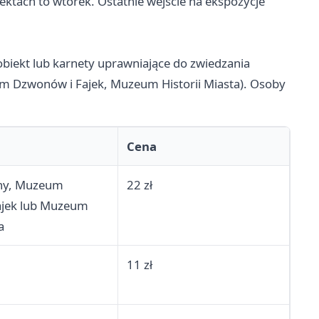
ektach to wtorek. Ostatnie wejście na ekspozycje
biekt lub karnety uprawniające do zwiedzania
um Dzwonów i Fajek, Muzeum Historii Miasta). Osoby
Cena
ny, Muzeum
22 zł
ajek lub Muzeum
a
11 zł