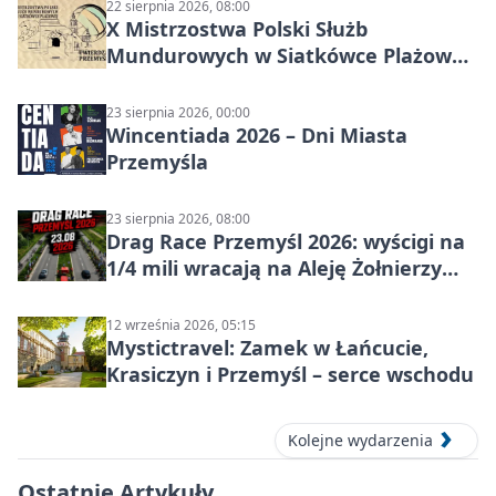
22 sierpnia 2026, 08:00
X Mistrzostwa Polski Służb
Mundurowych w Siatkówce Plażowej
w Przemyślu
23 sierpnia 2026, 00:00
Wincentiada 2026 – Dni Miasta
Przemyśla
23 sierpnia 2026, 08:00
Drag Race Przemyśl 2026: wyścigi na
1/4 mili wracają na Aleję Żołnierzy
Wyklętych
12 września 2026, 05:15
Mystictravel: Zamek w Łańcucie,
Krasiczyn i Przemyśl – serce wschodu
Kolejne wydarzenia
Ostatnie Artykuły