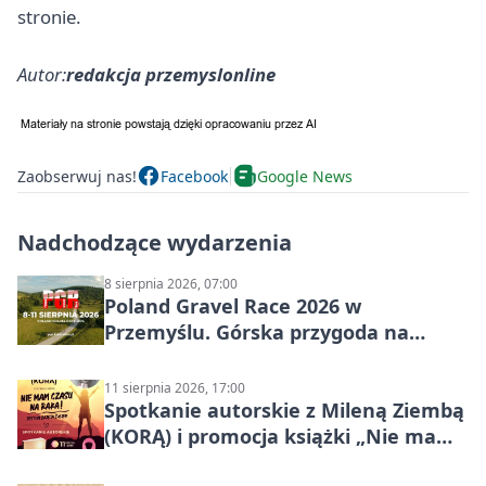
stronie.
Autor:
redakcja przemyslonline
Zaobserwuj nas!
Facebook
Google News
Nadchodzące wydarzenia
8 sierpnia 2026, 07:00
Poland Gravel Race 2026 w
Przemyślu. Górska przygoda na
szutrach Karpat
11 sierpnia 2026, 17:00
Spotkanie autorskie z Mileną Ziembą
(KORĄ) i promocja książki „Nie mam
czasu na raka! Jestem zajęta życiem”