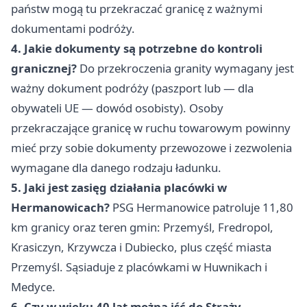
państw mogą tu przekraczać granicę z ważnymi
dokumentami podróży.
4. Jakie dokumenty są potrzebne do kontroli
granicznej?
Do przekroczenia granity wymagany jest
ważny dokument podróży (paszport lub — dla
obywateli UE — dowód osobisty). Osoby
przekraczające granicę w ruchu towarowym powinny
mieć przy sobie dokumenty przewozowe i zezwolenia
wymagane dla danego rodzaju ładunku.
5. Jaki jest zasięg działania placówki w
Hermanowicach?
PSG Hermanowice patroluje 11,80
km granicy oraz teren gmin: Przemyśl, Fredropol,
Krasiczyn, Krzywcza i Dubiecko, plus część miasta
Przemyśl. Sąsiaduje z placówkami w Huwnikach i
Medyce.
6. Czy w wieku 40 lat można iść do Straży