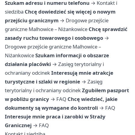
Szukam adresu i numeru telefonu
→
Kontakt i
siedziba
Chcę dowiedzieć się więcej o nowym
przejściu granicznym
→
Drogowe przejście
graniczne Malhowice – Niżankowice
Chcę sprawdzić
zasady ruchu towarowego i osobowego
→
Drogowe przejście graniczne Malhowice –
Niżankowice
Szukam informacji o obszarze
działania placówki
→
Zasięg terytorialny i
ochraniany odcinek
Interesują mnie atrakcje
turystyczne i szlaki w regionie
→
Zasięg
terytorialny i ochraniany odcinek
Zgubiłem paszport
w pobliżu granicy
→
FAQ
Chcę wiedzieć, jakie
dokumenty są wymagane do kontroli
→
FAQ
Interesuje mnie praca i zarobki w Straży
Granicznej
→
FAQ
Kontakt i siedziba