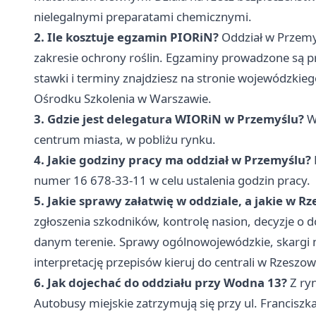
nielegalnymi preparatami chemicznymi.
2. Ile kosztuje egzamin PIORiN?
Oddział w Przemy
zakresie ochrony roślin. Egzaminy prowadzone są 
stawki i terminy znajdziesz na stronie wojewódzkie
Ośrodku Szkolenia w Warszawie.
3. Gdzie jest delegatura WIORiN w Przemyślu?
Wo
centrum miasta, w pobliżu rynku.
4. Jakie godziny pracy ma oddział w Przemyślu?
numer 16 678-33-11 w celu ustalenia godzin pracy.
5. Jakie sprawy załatwię w oddziale, a jakie w R
zgłoszenia szkodników, kontrolę nasion, decyzje o 
danym terenie. Sprawy ogólnowojewódzkie, skargi na
interpretację przepisów kieruj do centrali w Rzeszow
6. Jak dojechać do oddziału przy Wodna 13?
Z ryn
Autobusy miejskie zatrzymują się przy ul. Franciszk