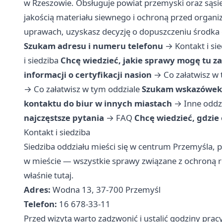
w Rzeszowie. Obsługuje powiat przemyski oraz sąsi
jakością materiału siewnego i ochroną przed organi
uprawach, uzyskasz decyzję o dopuszczeniu środka o
Szukam adresu i numeru telefonu
→
Kontakt i si
i siedziba
Chcę wiedzieć, jakie sprawy mogę tu za
informacji o certyfikacji nasion
→
Co załatwisz w
→
Co załatwisz w tym oddziale
Szukam wskazówek 
kontaktu do biur w innych miastach
→
Inne oddz
najczęstsze pytania
→
FAQ
Chcę wiedzieć, gdzie
Kontakt i siedziba
Siedziba oddziału mieści się w centrum Przemyśla, pr
w mieście — wszystkie sprawy związane z ochroną ro
właśnie tutaj.
Adres:
Wodna 13, 37-700 Przemyśl
Telefon:
16 678-33-11
Przed wizytą warto zadzwonić i ustalić godziny prac