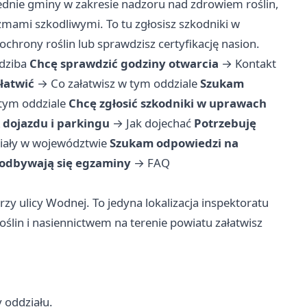
ednie gminy w zakresie nadzoru nad zdrowiem roślin,
zmami szkodliwymi. To tu zgłosisz szkodniki w
chrony roślin lub sprawdzisz certyfikację nasion.
edziba
Chcę sprawdzić godziny otwarcia
→
Kontakt
łatwić
→
Co załatwisz w tym oddziale
Szukam
 tym oddziale
Chcę zgłosić szkodniki w uprawach
dojazdu i parkingu
→
Jak dojechać
Potrzebuję
iały w województwie
Szukam odpowiedzi na
 odbywają się egzaminy
→
FAQ
zy ulicy Wodnej. To jedyna lokalizacja inspektoratu
ślin i nasiennictwem na terenie powiatu załatwisz
y oddziału.