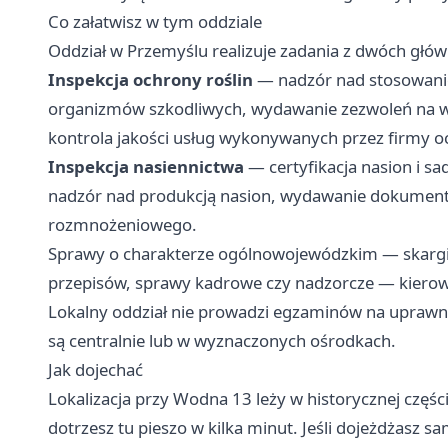
Co załatwisz w tym oddziale
Oddział w Przemyślu realizuje zadania z dwóch głó
Inspekcja ochrony roślin
— nadzór nad stosowanie
organizmów szkodliwych, wydawanie zezwoleń na w
kontrola jakości usług wykonywanych przez firmy oc
Inspekcja nasiennictwa
— certyfikacja nasion i s
nadzór nad produkcją nasion, wydawanie dokumentó
rozmnożeniowego.
Sprawy o charakterze ogólnowojewódzkim — skargi na
przepisów, sprawy kadrowe czy nadzorcze — kierow
Lokalny oddział nie prowadzi egzaminów na uprawni
są centralnie lub w wyznaczonych ośrodkach.
Jak dojechać
Lokalizacja przy Wodna 13 leży w historycznej częś
dotrzesz tu pieszo w kilka minut. Jeśli dojeżdżasz