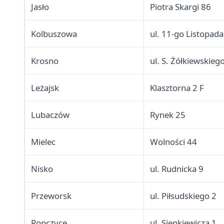
Jasło
Piotra Skargi 86
Kolbuszowa
ul. 11-go Listopada
Krosno
ul. S. Żółkiewskieg
Leżajsk
Klasztorna 2 F
Lubaczów
Rynek 25
Mielec
Wolności 44
Nisko
ul. Rudnicka 9
Przeworsk
ul. Piłsudskiego 2
Ropczyce
ul. Sienkiewicza 1