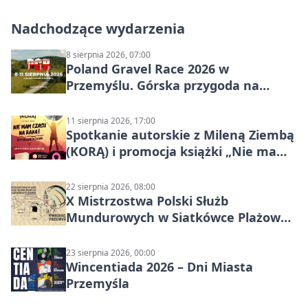
Nadchodzące wydarzenia
8 sierpnia 2026, 07:00
Poland Gravel Race 2026 w
Przemyślu. Górska przygoda na
szutrach Karpat
11 sierpnia 2026, 17:00
Spotkanie autorskie z Mileną Ziembą
(KORĄ) i promocja książki „Nie mam
czasu na raka! Jestem zajęta życiem”
22 sierpnia 2026, 08:00
X Mistrzostwa Polski Służb
Mundurowych w Siatkówce Plażowej
w Przemyślu
23 sierpnia 2026, 00:00
Wincentiada 2026 – Dni Miasta
Przemyśla