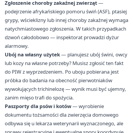
Zgłoszenie choroby zakaźnej zwierząt
—
podejrzenie afrykańskiego pomoru świń (ASF), ptasiej
grypy, wścieklizny lub innej choroby zakaźnej wymaga
natychmiastowego zgłoszenia. W takich przypadkach
dzwoń całodobowo — inspektorat prowadzi dyżur
alarmowy.
Ubój na własny użytek
— planujesz ubój świni, owcy
lub kozy na własne potrzeby? Musisz zgłosić ten fakt
do PIW z wyprzedzeniem. Po uboju pobierana jest
próbka do badania na obecność pierwotniaków
wywołujących trichinelozę — wynik musi być ujemny,
zanim mięso trafi do spożycia.
Paszporty dla psów i kotów
— wyrobienie
dokumentu tożsamości dla zwierzęcia domowego
odbywa się u lekarza weterynarii wyznaczonego, ale
sprawy rejestracyjne i ewentualne spory koordynuje