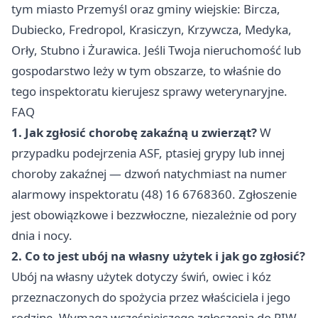
tym miasto Przemyśl oraz gminy wiejskie: Bircza,
Dubiecko, Fredropol, Krasiczyn, Krzywcza, Medyka,
Orły, Stubno i Żurawica. Jeśli Twoja nieruchomość lub
gospodarstwo leży w tym obszarze, to właśnie do
tego inspektoratu kierujesz sprawy weterynaryjne.
FAQ
1. Jak zgłosić chorobę zakaźną u zwierząt?
W
przypadku podejrzenia ASF, ptasiej grypy lub innej
choroby zakaźnej — dzwoń natychmiast na numer
alarmowy inspektoratu (48) 16 6768360. Zgłoszenie
jest obowiązkowe i bezzwłoczne, niezależnie od pory
dnia i nocy.
2. Co to jest ubój na własny użytek i jak go zgłosić?
Ubój na własny użytek dotyczy świń, owiec i kóz
przeznaczonych do spożycia przez właściciela i jego
rodzinę. Wymaga wcześniejszego zgłoszenia do PIW