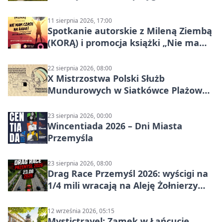
szutrach Karpat
11 sierpnia 2026, 17:00
Spotkanie autorskie z Mileną Ziembą
(KORĄ) i promocja książki „Nie mam
czasu na raka! Jestem zajęta życiem”
22 sierpnia 2026, 08:00
X Mistrzostwa Polski Służb
Mundurowych w Siatkówce Plażowej
w Przemyślu
23 sierpnia 2026, 00:00
Wincentiada 2026 – Dni Miasta
Przemyśla
23 sierpnia 2026, 08:00
Drag Race Przemyśl 2026: wyścigi na
1/4 mili wracają na Aleję Żołnierzy
Wyklętych
12 września 2026, 05:15
Mystictravel: Zamek w Łańcucie,