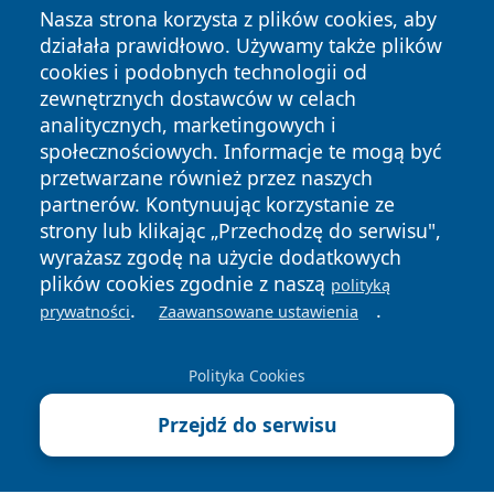
Nasza strona korzysta z plików cookies, aby
działała prawidłowo. Używamy także plików
cookies i podobnych technologii od
zewnętrznych dostawców w celach
analitycznych, marketingowych i
społecznościowych. Informacje te mogą być
Copyright © 2026 przemyslonline.pl Wszystkie prawa
przetwarzane również przez naszych
zastrzeżone.
partnerów. Kontynuując korzystanie ze
strony lub klikając „Przechodzę do serwisu",
wyrażasz zgodę na użycie dodatkowych
Polityka
Polityka
News
Autorzy
plików cookies zgodnie z naszą
Prywatności
Cookies
polityką
.
.
prywatności
Zaawansowane ustawienia
Polityka Cookies
Przejdź do serwisu