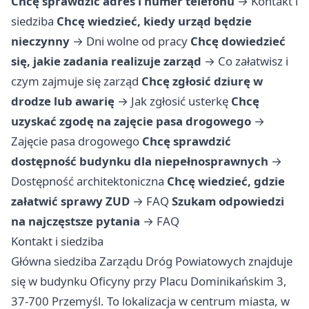
Chcę sprawdzić adres i numer telefonu
→
Kontakt i
siedziba
Chcę wiedzieć, kiedy urząd będzie
nieczynny
→
Dni wolne od pracy
Chcę dowiedzieć
się, jakie zadania realizuje zarząd
→
Co załatwisz i
czym zajmuje się zarząd
Chcę zgłosić dziurę w
drodze lub awarię
→
Jak zgłosić usterkę
Chcę
uzyskać zgodę na zajęcie pasa drogowego
→
Zajęcie pasa drogowego
Chcę sprawdzić
dostępność budynku dla niepełnosprawnych
→
Dostępność architektoniczna
Chcę wiedzieć, gdzie
załatwić sprawy ZUD
→
FAQ
Szukam odpowiedzi
na najczęstsze pytania
→
FAQ
Kontakt i siedziba
Główna siedziba Zarządu Dróg Powiatowych znajduje
się w budynku Oficyny przy Placu Dominikańskim 3,
37-700 Przemyśl. To lokalizacja w centrum miasta, w