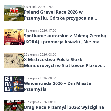
8 sierpnia 2026, 07:00
Poland Gravel Race 2026 w
Przemyślu. Górska przygoda na
szutrach Karpat
11 sierpnia 2026, 17:00
Spotkanie autorskie z Mileną Ziembą
(KORĄ) i promocja książki „Nie mam
czasu na raka! Jestem zajęta życiem”
22 sierpnia 2026, 08:00
X Mistrzostwa Polski Służb
Mundurowych w Siatkówce Plażowej
w Przemyślu
23 sierpnia 2026, 00:00
Wincentiada 2026 – Dni Miasta
Przemyśla
23 sierpnia 2026, 08:00
Drag Race Przemyśl 2026: wyścigi na