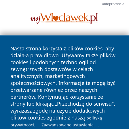
autopromocja
Nasza strona korzysta z plików cookies, aby
działała prawidłowo. Używamy także plików
cookies i podobnych technologii od
zewnętrznych dostawców w celach
Copyright © 2026 przemyslonline.pl Wszystkie prawa
analitycznych, marketingowych i
zastrzeżone.
społecznościowych. Informacje te mogą być
przetwarzane również przez naszych
partnerów. Kontynuując korzystanie ze
Polityka
Polityka
News
Autorzy
strony lub klikając „Przechodzę do serwisu",
Prywatności
Cookies
wyrażasz zgodę na użycie dodatkowych
plików cookies zgodnie z naszą
polityką
.
.
prywatności
Zaawansowane ustawienia