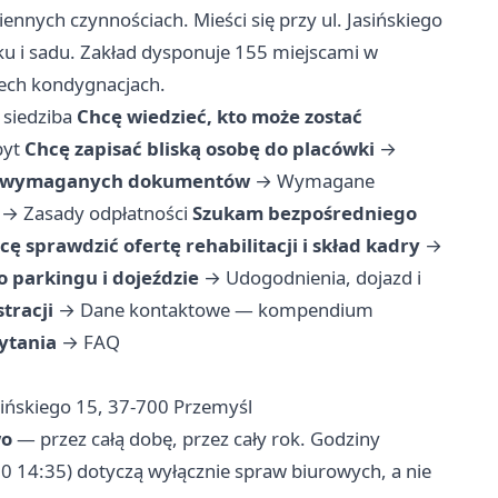
ennych czynnościach. Mieści się przy ul. Jasińskiego
ku i sadu. Zakład dysponuje 155 miejscami w
zech kondygnacjach.
 siedziba
Chcę wiedzieć, kto może zostać
byt
Chcę zapisać bliską osobę do placówki
→
y wymaganych dokumentów
→
Wymagane
→
Zasady odpłatności
Szukam bezpośredniego
cę sprawdzić ofertę rehabilitacji i skład kadry
→
o parkingu i dojeździe
→
Udogodnienia, dojazd i
tracji
→
Dane kontaktowe — kompendium
ytania
→
FAQ
sińskiego 15, 37-700 Przemyśl
wo
— przez całą dobę, przez cały rok. Godziny
00 14:35) dotyczą wyłącznie spraw biurowych, a nie