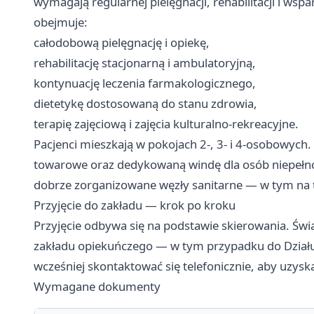
wymagają regularnej pielęgnacji, rehabilitacji i ws
obejmuje:
całodobową pielęgnację i opiekę,
rehabilitację stacjonarną i ambulatoryjną,
kontynuację leczenia farmakologicznego,
dietetykę dostosowaną do stanu zdrowia,
terapię zajęciową i zajęcia kulturalno-rekreacyjne.
Pacjenci mieszkają w pokojach 2-, 3- i 4-osobowyc
towarowe oraz dedykowaną windę dla osób niepełno
dobrze zorganizowane węzły sanitarne — w tym na t
Przyjęcie do zakładu — krok po kroku
Przyjęcie odbywa się na podstawie skierowania. Św
zakładu opiekuńczego — w tym przypadku do Działu O
wcześniej skontaktować się telefonicznie, aby uzysk
Wymagane dokumenty