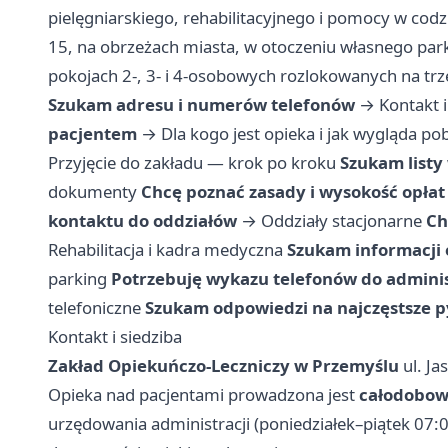
pielęgniarskiego, rehabilitacyjnego i pomocy w codzi
15, na obrzeżach miasta, w otoczeniu własnego par
pokojach 2-, 3- i 4-osobowych rozlokowanych na tr
Szukam adresu i numerów telefonów
→
Kontakt i
pacjentem
→
Dla kogo jest opieka i jak wygląda po
Przyjęcie do zakładu — krok po kroku
Szukam list
dokumenty
Chcę poznać zasady i wysokość opłat
kontaktu do oddziałów
→
Oddziały stacjonarne
Ch
Rehabilitacja i kadra medyczna
Szukam informacji 
parking
Potrzebuję wykazu telefonów do adminis
telefoniczne
Szukam odpowiedzi na najczęstsze p
Kontakt i siedziba
Zakład Opiekuńczo-Leczniczy w Przemyślu
ul. Ja
Opieka nad pacjentami prowadzona jest
całodobo
urzędowania administracji (poniedziałek–piątek 07: