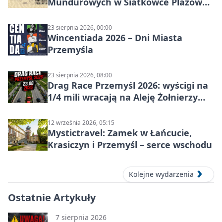
Mundurowych w Siatkówce Plażowej
w Przemyślu
23 sierpnia 2026, 00:00
Wincentiada 2026 – Dni Miasta
Przemyśla
23 sierpnia 2026, 08:00
Drag Race Przemyśl 2026: wyścigi na
1/4 mili wracają na Aleję Żołnierzy
Wyklętych
12 września 2026, 05:15
Mystictravel: Zamek w Łańcucie,
Krasiczyn i Przemyśl – serce wschodu
Kolejne wydarzenia
Ostatnie Artykuły
7 sierpnia 2026