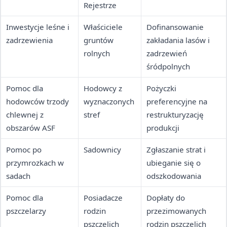
Rejestrze
Inwestycje leśne i
Właściciele
Dofinansowanie
zadrzewienia
gruntów
zakładania lasów i
rolnych
zadrzewień
śródpolnych
Pomoc dla
Hodowcy z
Pożyczki
hodowców trzody
wyznaczonych
preferencyjne na
chlewnej z
stref
restrukturyzację
obszarów ASF
produkcji
Pomoc po
Sadownicy
Zgłaszanie strat i
przymrozkach w
ubieganie się o
sadach
odszkodowania
Pomoc dla
Posiadacze
Dopłaty do
pszczelarzy
rodzin
przezimowanych
pszczelich
rodzin pszczelich