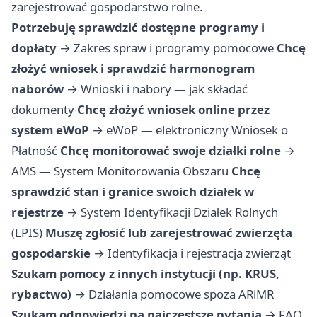
zarejestrować gospodarstwo rolne.
Potrzebuję sprawdzić dostępne programy i
dopłaty
→
Zakres spraw i programy pomocowe
Chcę
złożyć wniosek i sprawdzić harmonogram
naborów
→
Wnioski i nabory — jak składać
dokumenty
Chcę złożyć wniosek online przez
system eWoP
→
eWoP — elektroniczny Wniosek o
Płatność
Chcę monitorować swoje działki rolne
→
AMS — System Monitorowania Obszaru
Chcę
sprawdzić stan i granice swoich działek w
rejestrze
→
System Identyfikacji Działek Rolnych
(LPIS)
Muszę zgłosić lub zarejestrować zwierzęta
gospodarskie
→
Identyfikacja i rejestracja zwierząt
Szukam pomocy z innych instytucji (np. KRUS,
rybactwo)
→
Działania pomocowe spoza ARiMR
Szukam odpowiedzi na najczęstsze pytania
→
FAQ