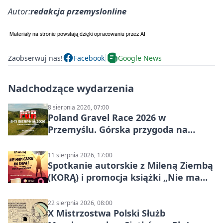
Autor:
redakcja przemyslonline
Zaobserwuj nas!
Facebook
Google News
Nadchodzące wydarzenia
8 sierpnia 2026, 07:00
Poland Gravel Race 2026 w
Przemyślu. Górska przygoda na
szutrach Karpat
11 sierpnia 2026, 17:00
Spotkanie autorskie z Mileną Ziembą
(KORĄ) i promocja książki „Nie mam
czasu na raka! Jestem zajęta życiem”
22 sierpnia 2026, 08:00
X Mistrzostwa Polski Służb