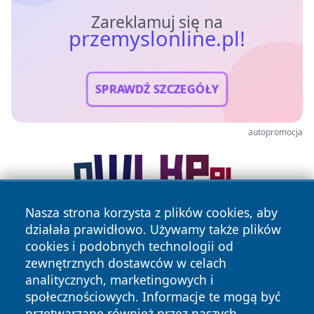
Zareklamuj się na
przemyslonline.pl!
SPRAWDŹ SZCZEGÓŁY
autopromocja
Nasza strona korzysta z plików cookies, aby
działała prawidłowo. Używamy także plików
cookies i podobnych technologii od
zewnętrznych dostawców w celach
analitycznych, marketingowych i
społecznościowych. Informacje te mogą być
przetwarzane również przez naszych