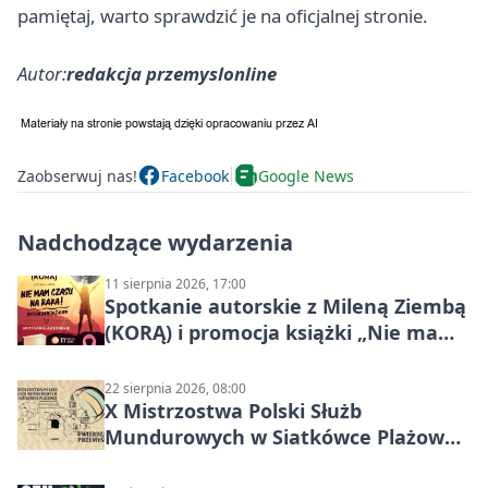
pamiętaj, warto sprawdzić je na oficjalnej stronie.
Autor:
redakcja przemyslonline
Zaobserwuj nas!
Facebook
Google News
Nadchodzące wydarzenia
11 sierpnia 2026, 17:00
Spotkanie autorskie z Mileną Ziembą
(KORĄ) i promocja książki „Nie mam
czasu na raka! Jestem zajęta życiem”
22 sierpnia 2026, 08:00
X Mistrzostwa Polski Służb
Mundurowych w Siatkówce Plażowej
w Przemyślu