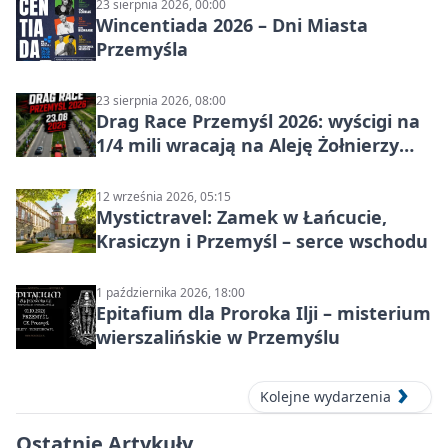
23 sierpnia 2026, 00:00
Wincentiada 2026 – Dni Miasta
Przemyśla
23 sierpnia 2026, 08:00
Drag Race Przemyśl 2026: wyścigi na
1/4 mili wracają na Aleję Żołnierzy
Wyklętych
12 września 2026, 05:15
Mystictravel: Zamek w Łańcucie,
Krasiczyn i Przemyśl – serce wschodu
1 października 2026, 18:00
Epitafium dla Proroka Ilji – misterium
wierszalińskie w Przemyślu
Kolejne wydarzenia
Ostatnie Artykuły