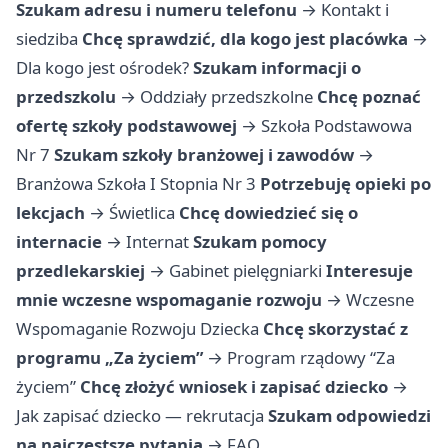
Szukam adresu i numeru telefonu
→
Kontakt i
siedziba
Chcę sprawdzić, dla kogo jest placówka
→
Dla kogo jest ośrodek?
Szukam informacji o
przedszkolu
→
Oddziały przedszkolne
Chcę poznać
ofertę szkoły podstawowej
→
Szkoła Podstawowa
Nr 7
Szukam szkoły branżowej i zawodów
→
Branżowa Szkoła I Stopnia Nr 3
Potrzebuję opieki po
lekcjach
→
Świetlica
Chcę dowiedzieć się o
internacie
→
Internat
Szukam pomocy
przedlekarskiej
→
Gabinet pielęgniarki
Interesuje
mnie wczesne wspomaganie rozwoju
→
Wczesne
Wspomaganie Rozwoju Dziecka
Chcę skorzystać z
programu „Za życiem”
→
Program rządowy “Za
życiem”
Chcę złożyć wniosek i zapisać dziecko
→
Jak zapisać dziecko — rekrutacja
Szukam odpowiedzi
na najczęstsze pytania
→
FAQ