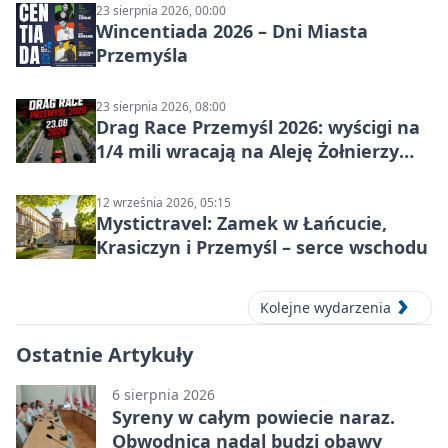
23 sierpnia 2026, 00:00
Wincentiada 2026 – Dni Miasta
Przemyśla
23 sierpnia 2026, 08:00
Drag Race Przemyśl 2026: wyścigi na
1/4 mili wracają na Aleję Żołnierzy
Wyklętych
12 września 2026, 05:15
Mystictravel: Zamek w Łańcucie,
Krasiczyn i Przemyśl – serce wschodu
Kolejne wydarzenia
Ostatnie Artykuły
6 sierpnia 2026
Syreny w całym powiecie naraz.
Obwodnica nadal budzi obawy