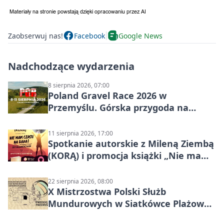
Zaobserwuj nas!
Facebook
Google News
Nadchodzące wydarzenia
8 sierpnia 2026, 07:00
Poland Gravel Race 2026 w
Przemyślu. Górska przygoda na
szutrach Karpat
11 sierpnia 2026, 17:00
Spotkanie autorskie z Mileną Ziembą
(KORĄ) i promocja książki „Nie mam
czasu na raka! Jestem zajęta życiem”
22 sierpnia 2026, 08:00
X Mistrzostwa Polski Służb
Mundurowych w Siatkówce Plażowej
w Przemyślu