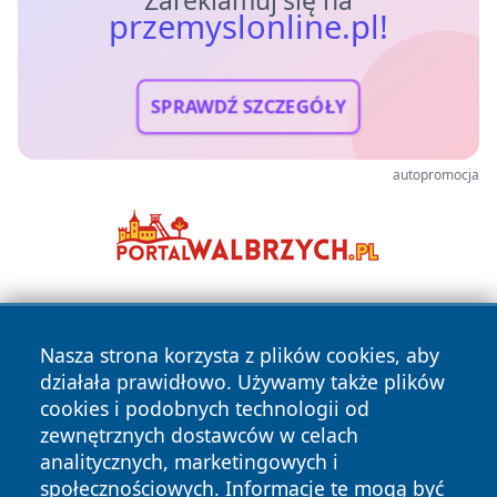
przemyslonline.pl!
SPRAWDŹ SZCZEGÓŁY
autopromocja
Nasza strona korzysta z plików cookies, aby
działała prawidłowo. Używamy także plików
cookies i podobnych technologii od
zewnętrznych dostawców w celach
Copyright © 2026 przemyslonline.pl Wszystkie prawa
analitycznych, marketingowych i
zastrzeżone.
społecznościowych. Informacje te mogą być