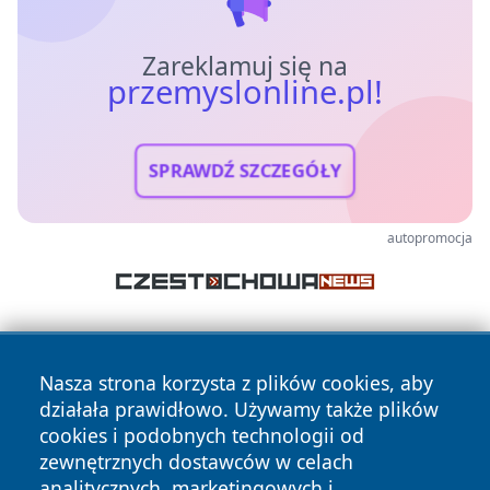
Zareklamuj się na
przemyslonline.pl!
SPRAWDŹ SZCZEGÓŁY
autopromocja
Nasza strona korzysta z plików cookies, aby
działała prawidłowo. Używamy także plików
cookies i podobnych technologii od
zewnętrznych dostawców w celach
Copyright © 2026 przemyslonline.pl Wszystkie prawa
analitycznych, marketingowych i