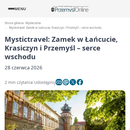
MENU
Strona główna
Wydarzenia
Mystictravel: Zamek w Łańcucie, Krasiczyn i Przemyśl – serce wschodu
Mystictravel: Zamek w Łańcucie,
Krasiczyn i Przemyśl – serce
wschodu
28 czerwca 2026
2 min czytania
Udostępnij