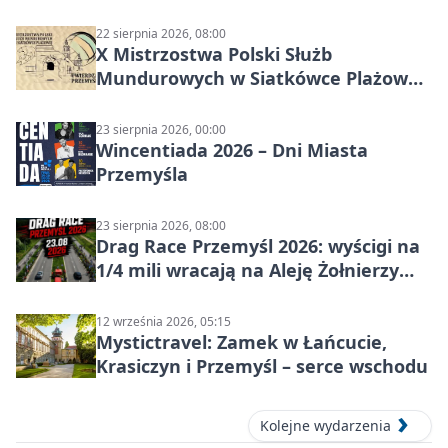
czasu na raka! Jestem zajęta życiem”
22 sierpnia 2026, 08:00
X Mistrzostwa Polski Służb
Mundurowych w Siatkówce Plażowej
w Przemyślu
23 sierpnia 2026, 00:00
Wincentiada 2026 – Dni Miasta
Przemyśla
23 sierpnia 2026, 08:00
Drag Race Przemyśl 2026: wyścigi na
1/4 mili wracają na Aleję Żołnierzy
Wyklętych
12 września 2026, 05:15
Mystictravel: Zamek w Łańcucie,
Krasiczyn i Przemyśl – serce wschodu
Kolejne wydarzenia