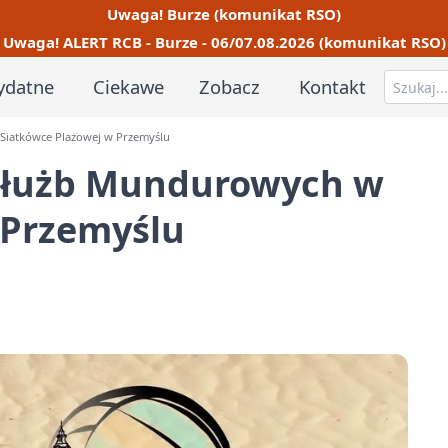
Uwaga! Burze (komunikat RSO)
Uwaga! ALERT RCB - Burze - 06/07.08.2026 (komunikat RSO)
ydatne
Ciekawe
Zobacz
Kontakt
Siatkówce Plażowej w Przemyślu
 Służb Mundurowych w
 Przemyślu