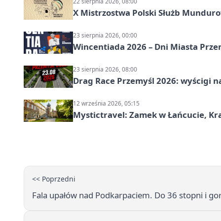
22 sierpnia 2026, 08:00
X Mistrzostwa Polski Służb Mundur
23 sierpnia 2026, 00:00
Wincentiada 2026 – Dni Miasta Prze
23 sierpnia 2026, 08:00
Drag Race Przemyśl 2026: wyścigi na
12 września 2026, 05:15
Mystictravel: Zamek w Łańcucie, Kr
<< Poprzedni
Fala upałów nad Podkarpaciem. Do 36 stopni i go