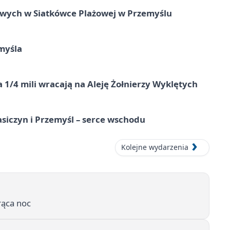
owych w Siatkówce Plażowej w Przemyślu
myśla
 1/4 mili wracają na Aleję Żołnierzy Wyklętych
asiczyn i Przemyśl – serce wschodu
Kolejne wydarzenia
rąca noc