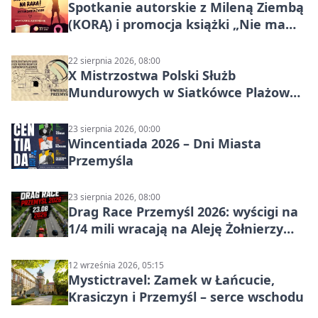
Spotkanie autorskie z Mileną Ziembą
(KORĄ) i promocja książki „Nie mam
czasu na raka! Jestem zajęta życiem”
22 sierpnia 2026, 08:00
X Mistrzostwa Polski Służb
Mundurowych w Siatkówce Plażowej
w Przemyślu
23 sierpnia 2026, 00:00
Wincentiada 2026 – Dni Miasta
Przemyśla
23 sierpnia 2026, 08:00
Drag Race Przemyśl 2026: wyścigi na
1/4 mili wracają na Aleję Żołnierzy
Wyklętych
12 września 2026, 05:15
Mystictravel: Zamek w Łańcucie,
Krasiczyn i Przemyśl – serce wschodu