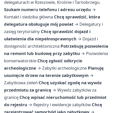
delegaturach w Rzeszowie, Krośnie i Tarnobrzegu.
Szukam numeru telefonu i adresu urzędu
→
Kontakt i siedziba główna
Chcę sprawdzić, która
delegatura obsługuje mój powiat
→
Delegatury i
zasięg terytorialny
Chcę sprawdzić dojazd i
ułatwienia dla niepełnosprawnych
→
Dojazd i
dostępność architektoniczna
Potrzebuję pozwolenia
na remont lub budowę przy zabytku
→
Pozwolenia
konserwatorskie
Chcę zgłosić odkrycie
archeologiczne
→
Zabytki archeologiczne
Planuję
usunięcie drzew na terenie zabytkowym
→
Zabytkowa zieleń
Chcę uzyskać zgodę na wywóz
przedmiotu za granicę
→
Wywóz zabytków za
granicę
Chcę wpisać nieruchomość lub przedmiot
do rejestru
→
Rejestry i ewidencje zabytków
Chcę
zarejestrować samochód jako zabytkowy
→