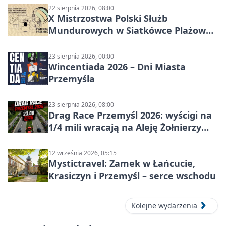
22 sierpnia 2026, 08:00
X Mistrzostwa Polski Służb
Mundurowych w Siatkówce Plażowej
w Przemyślu
23 sierpnia 2026, 00:00
Wincentiada 2026 – Dni Miasta
Przemyśla
23 sierpnia 2026, 08:00
Drag Race Przemyśl 2026: wyścigi na
1/4 mili wracają na Aleję Żołnierzy
Wyklętych
12 września 2026, 05:15
Mystictravel: Zamek w Łańcucie,
Krasiczyn i Przemyśl – serce wschodu
Kolejne wydarzenia