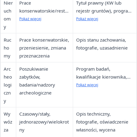
Nier
Prace
Tytuł prawny (KW lub
uch
konserwatorskie/resta
rejestr gruntów), program
om
uratorskie, roboty
prac, dokumentacja
Pokaż więcej
Pokaż więcej
y
budowlane, inne
fotograficzna
działania
Ruc
Prace konserwatorskie,
Opis stanu zachowania,
ho
przeniesienie, zmiana
fotografie, uzasadnienie
my
przeznaczenia
Arc
Poszukiwanie
Program badań,
heo
zabytków,
kwalifikacje kierownika,
logi
badania/nadzory
zabezpieczenie finansowe
Pokaż więcej
czn
archeologiczne
y
Wy
Czasowy/stały,
Opis techniczny,
wóz
jednorazowy/wielokrot
fotografie, oświadczenie
za
ny
własności, wycena