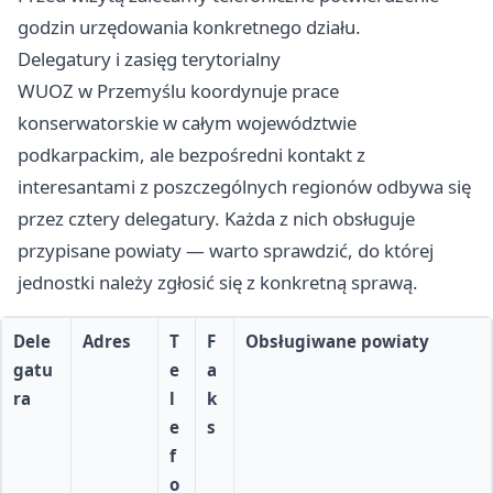
godzin urzędowania konkretnego działu.
Delegatury i zasięg terytorialny
WUOZ w Przemyślu koordynuje prace
konserwatorskie w całym województwie
podkarpackim, ale bezpośredni kontakt z
interesantami z poszczególnych regionów odbywa się
przez cztery delegatury. Każda z nich obsługuje
przypisane powiaty — warto sprawdzić, do której
jednostki należy zgłosić się z konkretną sprawą.
Dele
Adres
T
F
Obsługiwane powiaty
gatu
e
a
ra
l
k
e
s
f
o