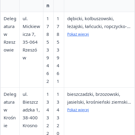
n
Deleg
ul.
1
1
dębicki, kolbuszowski,
atura
Mickiew
7
7
leżajski, łańcucki, ropczycko-
w
icza 7,
8
8
sędziszowski, rzeszowski
Pokaż więcej
Rzesz
35-064
5
5
ziemski i grodzki, strzyżowski
owie
Rzeszó
3
3
w
9
9
4
4
6
6
2
1
Deleg
ul.
1
1
bieszczadzki, brzozowski,
atura
Bieszcz
3
3
jasielski, krośnieński ziemski i
w
adzka 1,
4
4
grodzki, sanocki, leski
Pokaż więcej
Krośn
38-400
3
3
ie
Krosno
2
2
2
0