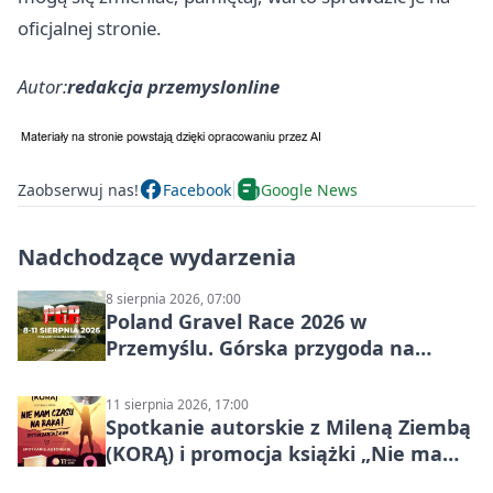
oficjalnej stronie.
Autor:
redakcja przemyslonline
Zaobserwuj nas!
Facebook
Google News
Nadchodzące wydarzenia
8 sierpnia 2026, 07:00
Poland Gravel Race 2026 w
Przemyślu. Górska przygoda na
szutrach Karpat
11 sierpnia 2026, 17:00
Spotkanie autorskie z Mileną Ziembą
(KORĄ) i promocja książki „Nie mam
czasu na raka! Jestem zajęta życiem”