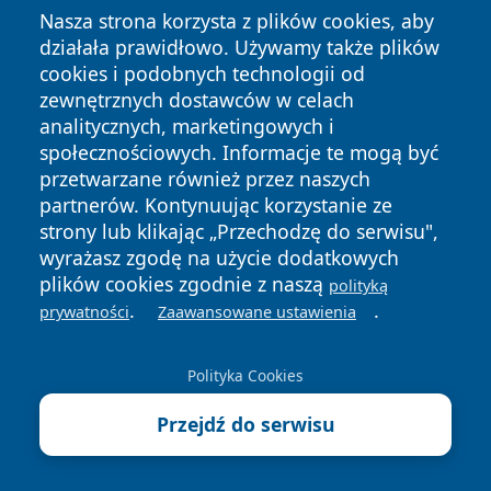
Nasza strona korzysta z plików cookies, aby
Sąd Okręgowy w Przemyślu - kontakt, wydziały,
działała prawidłowo. Używamy także plików
cookies i podobnych technologii od
godziny i opłaty
zewnętrznych dostawców w celach
Parafia NMP Królowej Polski w Przemyślu - msze,
analitycznych, marketingowych i
kancelaria, sakramenty
społecznościowych. Informacje te mogą być
Parafia Archikatedralna Wniebowzięcia NMP i św. Jana
przetwarzane również przez naszych
Chrzciciela w Przemyślu - kontakt, msze, sakramenty
partnerów. Kontynuując korzystanie ze
strony lub klikając „Przechodzę do serwisu",
SIM Południe Przemyśl - kontakt, mieszkania na
wyrażasz zgodę na użycie dodatkowych
wynajem z opcją wykupu, osiedle Bakończyce
plików cookies zgodnie z naszą
polityką
Biuro Urządzenia Lasu i Geodezji Leśnej Oddział w
.
.
prywatności
Zaawansowane ustawienia
Przemyślu - kontakt, pracownie, usługi
Przemyskie Centrum Kultury i Nauki ZAMEK - kontakt,
Polityka Cookies
bilety, zajęcia
Przejdź do serwisu