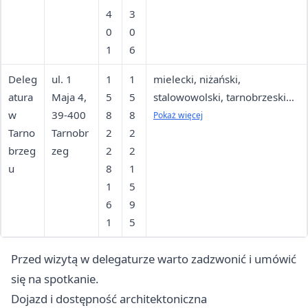
4
3
0
0
1
6
Deleg
ul. 1
1
1
mielecki, niżański,
atura
Maja 4,
5
5
stalowowolski, tarnobrzeski
w
39-400
8
8
ziemski i grodzki
Pokaż więcej
Tarno
Tarnobr
2
2
brzeg
zeg
2
2
u
8
1
1
5
6
9
1
5
Przed wizytą w delegaturze warto zadzwonić i umówić
się na spotkanie.
Dojazd i dostępność architektoniczna