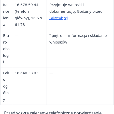
Ka
16 678 59 44
Przyjmuje wnioski i
nce
(telefon
dokumentację. Godziny przed
lari
główny), 16 678
wizytą warto potwierdzić
Pokaż więcej
a
61 78
telefonicznie.
Biu
—
I piętro — informacja i składanie
ro
wniosków
obs
ług
i
Fak
16 640 33 03
—
s
og
óln
y
Przed wizytą zalecamy telefoniczne potwierdzenie