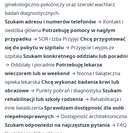
ginekologiczno-położniczy oraz szeroki wachlarz
badań diagnostycznych.
Szukam adresu i numerów telefonów
→
Kontakt i
siedziba główna
Potrzebuję pomocy w nagłym
przypadku
→
SOR i Izba Przyjęć
Chcę przygotować
się do pobytu w szpitalu
→
Przyjęcie i wypis ze
szpitala
Szukam konkretnego oddziału lub poradni
→
Oddziały i poradnie
Potrzebuję lekarza
wieczorem lub w weekend
→
Nocna i świąteczna
opieka lekarska
Chcę wykonać badania krwi lub
obrazowe
→
Punkty pobrań i diagnostyka
Szukam
rehabilitacji lub szkoły rodzenia
→
Rehabilitacja i
inne świadczenia
Sprawdzam dostępność dla osób
niepełnosprawnych
→
Dostępność architektoniczna
Szukam odpowiedzi na najczęstsze pytania
→
FAQ