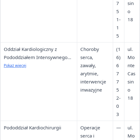
7
sin
5
o
1-
18
1
5
Oddział Kardiologiczny z
Choroby
(1
ul.
Pododdziałem Intensywnego
serca,
6)
Mo
Nadzoru Kardiologicznego i
zawały,
6
nte
Pokaż więcej
Pododdziałem Kardiologii
arytmie,
7
Cas
Inwazyjnej
interwencje
7
sin
inwazyjne
5
o
2-
18
0
3
Pododdział Kardiochirurgii
Operacje
—
ul.
serca i
Mo