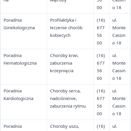
00
o 18
Poradnia
Profilaktyka i
(16)
ul.
Ginekologiczna
leczenie chorób
677
Monte
kobiecych
56
Cassin
00
o 18
Poradnia
Choroby krwi,
(16)
ul.
Hematologiczna
zaburzenia
677
Monte
krzepnięcia
56
Cassin
00
o 18
Poradnia
Choroby serca,
(16)
ul.
Kardiologiczna
nadciśnienie,
677
Monte
zaburzenia rytmu
56
Cassin
00
o 18
Poradnia
Choroby uszu,
(16)
ul.