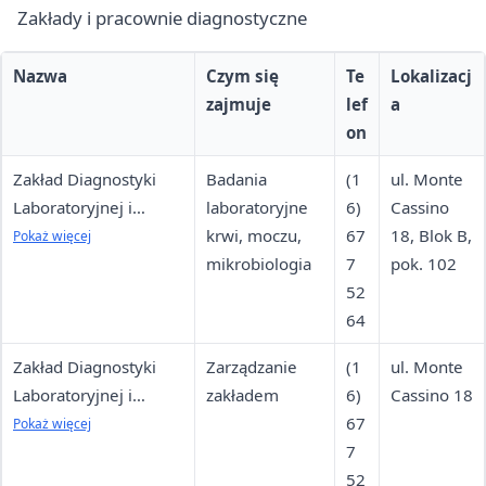
Zakłady i pracownie diagnostyczne
Nazwa
Czym się
Te
Lokalizacj
zajmuje
lef
a
on
Zakład Diagnostyki
Badania
(1
ul. Monte
Laboratoryjnej i
laboratoryjne
6)
Cassino
Mikrobiologicznej —
krwi, moczu,
67
18, Blok B,
Pokaż więcej
Recepcja
mikrobiologia
7
pok. 102
52
64
Zakład Diagnostyki
Zarządzanie
(1
ul. Monte
Laboratoryjnej i
zakładem
6)
Cassino 18
Mikrobiologicznej —
67
Pokaż więcej
Kierownik
7
52