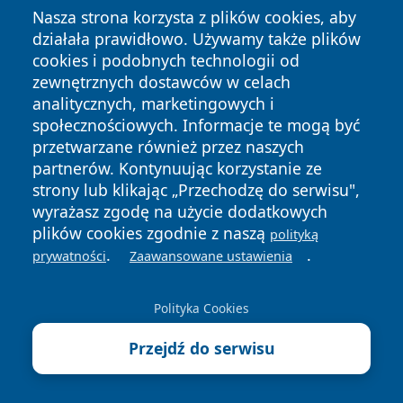
kontakt z sekretariatem Oddziału Ginekologii pod
Nasza strona korzysta z plików cookies, aby
numerem (16) 677 51-17.
działała prawidłowo. Używamy także plików
Stołówka
cookies i podobnych technologii od
Zestawy obiadowe zamawia się telefonicznie pod
zewnętrznych dostawców w celach
analitycznych, marketingowych i
numerami 16 677 50 80 lub 16 677 50 79 w
społecznościowych. Informacje te mogą być
godzinach od 8.00 do 9.00, od poniedziałku do piątku.
przetwarzane również przez naszych
Odbiór obiadów: 12:00 14:30.
partnerów. Kontynuując korzystanie ze
Ceny: zestaw obiadowy 23 zł, zupa 7,50 zł, pizza
strony lub klikając „Przechodzę do serwisu",
Margherita 18 zł.
wyrażasz zgodę na użycie dodatkowych
plików cookies zgodnie z naszą
Udostępnienie dokumentacji medycznej
polityką
.
.
prywatności
Zaawansowane ustawienia
Pacjent ma prawo do wglądu w dokumentację
medyczną podczas hospitalizacji (u lekarza lub
Polityka Cookies
pielęgniarki na oddziale). Po wypisie — wniosek do
Archiwum Medycznego o wydanie kopii
Przejdź do serwisu
dokumentacji, wysyłkę pocztową lub elektroniczną.
Opłaty zgodnie z cennikiem.