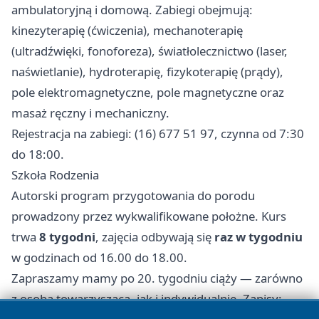
ambulatoryjną i domową. Zabiegi obejmują:
kinezyterapię (ćwiczenia), mechanoterapię
(ultradźwięki, fonoforeza), światłolecznictwo (laser,
naświetlanie), hydroterapię, fizykoterapię (prądy),
pole elektromagnetyczne, pole magnetyczne oraz
masaż ręczny i mechaniczny.
Rejestracja na zabiegi: (16) 677 51 97, czynna od 7:30
do 18:00.
Szkoła Rodzenia
Autorski program przygotowania do porodu
prowadzony przez wykwalifikowane położne. Kurs
trwa
8 tygodni
, zajęcia odbywają się
raz w tygodniu
w godzinach od 16.00 do 18.00.
Zapraszamy mamy po 20. tygodniu ciąży — zarówno
z osobą towarzyszącą, jak i indywidualnie. Zapisy: