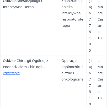
Oddział Anestezjologii i
Znieczulenie,
(1
ul.
Intensywnej Terapii
opieka
6)
Mo
intensywna,
6
nte
respiratorote
7
Cas
rapia
7
sin
5
o
1-
18
9
5
Oddział Chirurgii Ogólnej z
Operacje
(1
ul.
Pododdziałem Chirurgii
ogólnochirur
6)
Mo
Onkologicznej
giczne i
6
nte
Pokaż więcej
onkologiczne
7
Cas
7
sin
5
o
1-
18
0