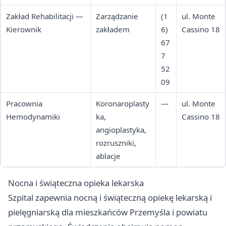
Zakład Rehabilitacji —
Zarządzanie
(1
ul. Monte
Kierownik
zakładem
6)
Cassino 18
67
7
52
09
Pracownia
Koronaroplasty
—
ul. Monte
Hemodynamiki
ka,
Cassino 18
angioplastyka,
rozruszniki,
ablacje
Nocna i świąteczna opieka lekarska
Szpital zapewnia nocną i świąteczną opiekę lekarską i
pielęgniarską dla mieszkańców Przemyśla i powiatu