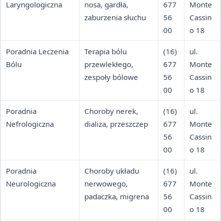
Laryngologiczna
nosa, gardła,
677
Monte
zaburzenia słuchu
56
Cassin
00
o 18
Poradnia Leczenia
Terapia bólu
(16)
ul.
Bólu
przewlekłego,
677
Monte
zespoły bólowe
56
Cassin
00
o 18
Poradnia
Choroby nerek,
(16)
ul.
Nefrologiczna
dializa, przeszczep
677
Monte
56
Cassin
00
o 18
Poradnia
Choroby układu
(16)
ul.
Neurologiczna
nerwowego,
677
Monte
padaczka, migrena
56
Cassin
00
o 18