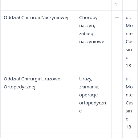
1
Oddział Chirurgii Naczyniowej
Choroby
—
ul.
naczyń,
Mo
zabiegi
nte
naczyniowe
Cas
sin
o
18
Oddział Chirurgii Urazowo-
Urazy,
—
ul.
Ortopedycznej
złamania,
Mo
operacje
nte
ortopedyczn
Cas
e
sin
o
18