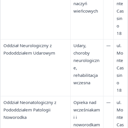
naczyń
nte
wieńcowych
Cas
sin
o
18
Oddział Neurologiczny z
Udary,
—
ul.
Pododdziałem Udarowym
choroby
Mo
neurologiczn
nte
e,
Cas
rehabilitacja
sin
wczesna
o
18
Oddział Neonatologiczny z
Opieka nad
—
ul.
Pododdziałem Patologii
wcześniakam
Mo
Noworodka
i i
nte
noworodkam
Cas