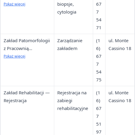
Histopatologii i
biopsje,
67
Pokaż więcej
Cytologii —
cytologia
7
Sekretariat
54
71
Zakład Patomorfologii
Zarządzanie
(1
ul. Monte
z Pracownią
zakładem
6)
Cassino 18
Histopatologii i
67
Pokaż więcej
Cytologii — Kierownik
7
54
75
Zakład Rehabilitacji —
Rejestracja na
(1
ul. Monte
Rejestracja
zabiegi
6)
Cassino 18
rehabilitacyjne
67
7
51
97