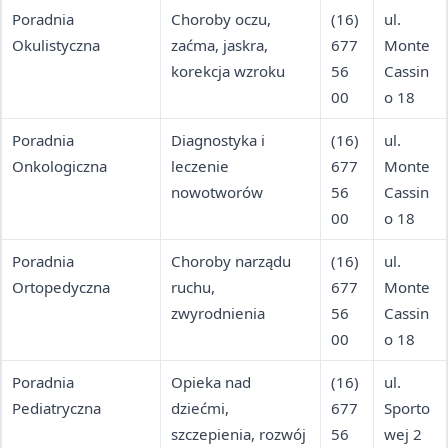
Poradnia
Choroby oczu,
(16)
ul.
Okulistyczna
zaćma, jaskra,
677
Monte
korekcja wzroku
56
Cassin
00
o 18
Poradnia
Diagnostyka i
(16)
ul.
Onkologiczna
leczenie
677
Monte
nowotworów
56
Cassin
00
o 18
Poradnia
Choroby narządu
(16)
ul.
Ortopedyczna
ruchu,
677
Monte
zwyrodnienia
56
Cassin
00
o 18
Poradnia
Opieka nad
(16)
ul.
Pediatryczna
dziećmi,
677
Sporto
szczepienia, rozwój
56
wej 2