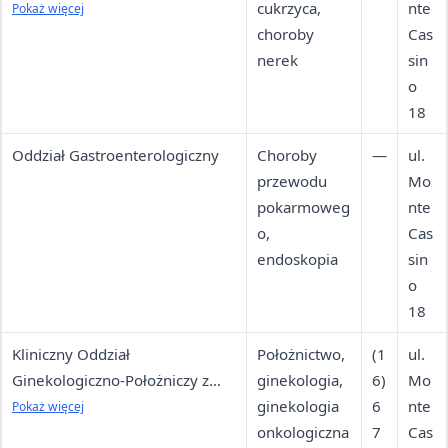
Nefrologii
cukrzyca,
nte
Pokaż więcej
choroby
Cas
nerek
sin
o
18
Oddział Gastroenterologiczny
Choroby
—
ul.
przewodu
Mo
pokarmoweg
nte
o,
Cas
endoskopia
sin
o
18
Kliniczny Oddział
Położnictwo,
(1
ul.
Ginekologiczno-Położniczy z
ginekologia,
6)
Mo
Pododdziałem Ginekologii
ginekologia
6
nte
Pokaż więcej
Onkologicznej
onkologiczna
7
Cas