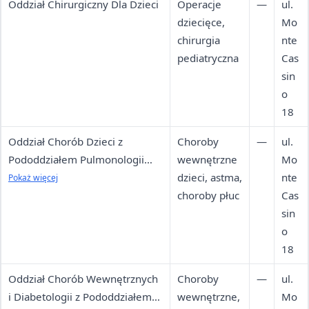
Oddział Chirurgiczny Dla Dzieci
Operacje
—
ul.
dziecięce,
Mo
chirurgia
nte
pediatryczna
Cas
sin
o
18
Oddział Chorób Dzieci z
Choroby
—
ul.
Pododdziałem Pulmonologii
wewnętrzne
Mo
Dziecięcej
dzieci, astma,
nte
Pokaż więcej
choroby płuc
Cas
sin
o
18
Oddział Chorób Wewnętrznych
Choroby
—
ul.
i Diabetologii z Pododdziałem
wewnętrzne,
Mo