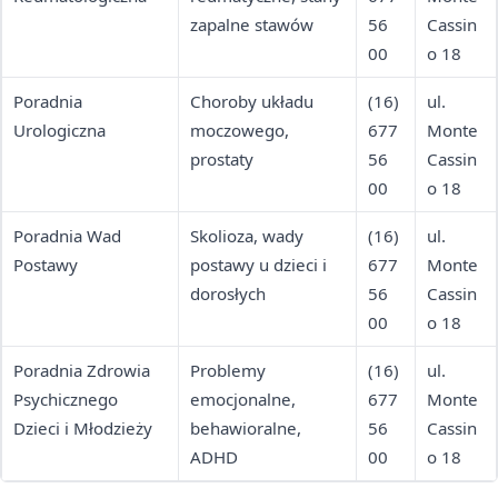
zapalne stawów
56
Cassin
00
o 18
Poradnia
Choroby układu
(16)
ul.
Urologiczna
moczowego,
677
Monte
prostaty
56
Cassin
00
o 18
Poradnia Wad
Skolioza, wady
(16)
ul.
Postawy
postawy u dzieci i
677
Monte
dorosłych
56
Cassin
00
o 18
Poradnia Zdrowia
Problemy
(16)
ul.
Psychicznego
emocjonalne,
677
Monte
Dzieci i Młodzieży
behawioralne,
56
Cassin
ADHD
00
o 18