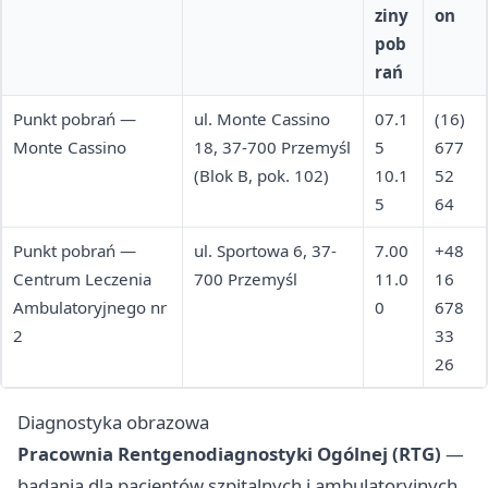
ziny
on
pob
rań
Punkt pobrań —
ul. Monte Cassino
07.1
(16)
Monte Cassino
18, 37-700 Przemyśl
5
677
(Blok B, pok. 102)
10.1
52
5
64
Punkt pobrań —
ul. Sportowa 6, 37-
7.00
+48
Centrum Leczenia
700 Przemyśl
11.0
16
Ambulatoryjnego nr
0
678
2
33
26
Diagnostyka obrazowa
Pracownia Rentgenodiagnostyki Ogólnej (RTG)
—
badania dla pacjentów szpitalnych i ambulatoryjnych