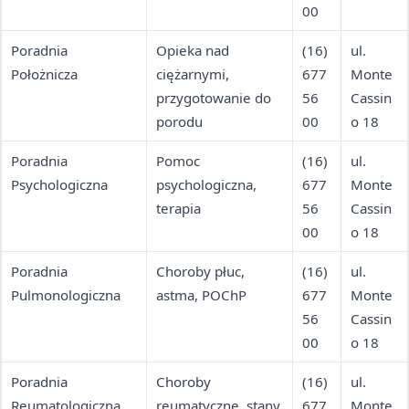
00
Poradnia
Opieka nad
(16)
ul.
Położnicza
ciężarnymi,
677
Monte
przygotowanie do
56
Cassin
porodu
00
o 18
Poradnia
Pomoc
(16)
ul.
Psychologiczna
psychologiczna,
677
Monte
terapia
56
Cassin
00
o 18
Poradnia
Choroby płuc,
(16)
ul.
Pulmonologiczna
astma, POChP
677
Monte
56
Cassin
00
o 18
Poradnia
Choroby
(16)
ul.
Reumatologiczna
reumatyczne, stany
677
Monte