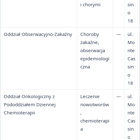
i chorymi
sin
o
18
Oddział Obserwacyjno-Zakaźny
Choroby
—
ul.
zakaźne,
Mo
obserwacja
nte
epidemiologi
Cas
czna
sin
o
18
Oddział Onkologiczny z
Leczenie
—
ul.
Pododdziałem Dziennej
nowotworów
Mo
Chemioterapii
,
nte
chemioterapi
Cas
a
sin
o