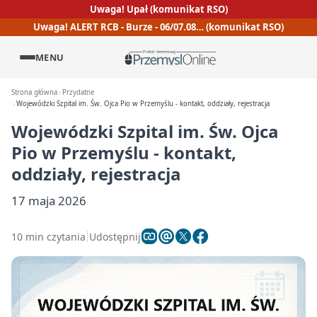
Uwaga! Upał (komunikat RSO)
Uwaga! ALERT RCB - Burze - 06/07.08… (komunikat RSO)
MENU
Strona główna
Przydatne
Wojewódzki Szpital im. Św. Ojca Pio w Przemyślu - kontakt, oddziały, rejestracja
Wojewódzki Szpital im. Św. Ojca
Pio w Przemyślu - kontakt,
oddziały, rejestracja
17 maja 2026
10 min czytania
Udostępnij