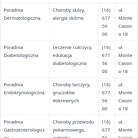
Poradnia
Choroby skóry,
(16)
ul.
Dermatologiczna
alergie skórne
677
Monte
56
Cassin
00
o 18
Poradnia
Leczenie cukrzycy,
(16)
ul.
Diabetologiczna
edukacja
677
Monte
diabetologiczna
56
Cassin
00
o 18
Poradnia
Choroby tarczycy,
(16)
ul.
Endokrynologiczna
gruczołów
677
Monte
dokrewnych
56
Cassin
00
o 18
Poradnia
Choroby przewodu
(16)
ul.
Gastroenterologicz
pokarmowego,
677
Monte
na
wątroby
56
Cassin