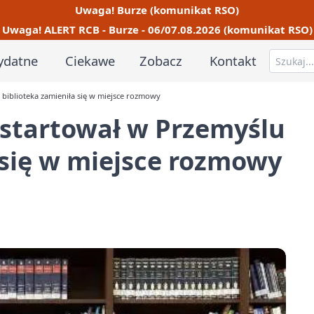
Uwaga! Burze (komunikat RSO)
Uwaga! ALERT RCB - Burze - 06/07.08.2026 (komunikat RSO)
ydatne
Ciekawe
Zobacz
Kontakt
 biblioteka zamieniła się w miejsce rozmowy
ystartował w Przemyślu
a się w miejsce rozmowy