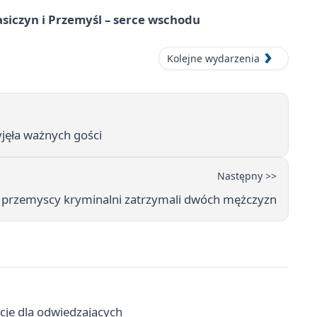
asiczyn i Przemyśl – serce wschodu
Kolejne wydarzenia
yjęła ważnych gości
Następny >>
- przemyscy kryminalni zatrzymali dwóch mężczyzn
acje dla odwiedzających