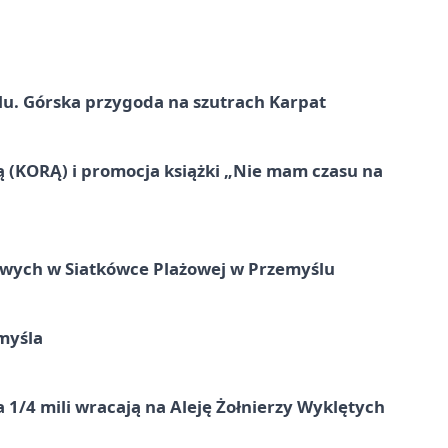
u. Górska przygoda na szutrach Karpat
ą (KORĄ) i promocja książki „Nie mam czasu na
owych w Siatkówce Plażowej w Przemyślu
myśla
 1/4 mili wracają na Aleję Żołnierzy Wyklętych