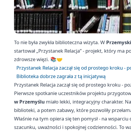
To nie była zwykła biblioteczna wizyta. W
Przemyskie
startował „Przystanek Relacja” - projekt, który ma
zdrowsze więzi. 📚🤝
Przystanek Relacja zaczął się od prostego kroku - 
Biblioteka dobrze zagrała z tą inicjatywą
Przystanek Relacja zaczął się od prostego kroku - p
Pierwsze spotkanie uczestników projektu przygoto
w Przemyślu
miało lekki, integracyjny charakter. Na
biblioteki, a potem zabawy, które pozwoliły przełama
Właśnie na tym opiera się ten pomysł - na wsparciu dl
szacunku, uważności i spokojnej codzienności. To wa