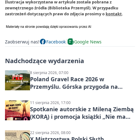
Ilustracja wykorzystana w artykule została pobrana z
zewnętrznego źródła (Biblioteka Przemyśl). W przypadku
zastrzeżeń dotyczących praw do zdjęcia prosimy o
kontakt
.
Zaobserwuj nas!
Facebook
Google News
Nadchodzące wydarzenia
8 sierpnia 2026, 07:00
Poland Gravel Race 2026 w
Przemyślu. Górska przygoda na
szutrach Karpat
11 sierpnia 2026, 17:00
Spotkanie autorskie z Mileną Ziembą
(KORĄ) i promocja książki „Nie mam
czasu na raka! Jestem zajęta życiem”
22 sierpnia 2026, 08:00
X Mistrzostwa Polski Służb