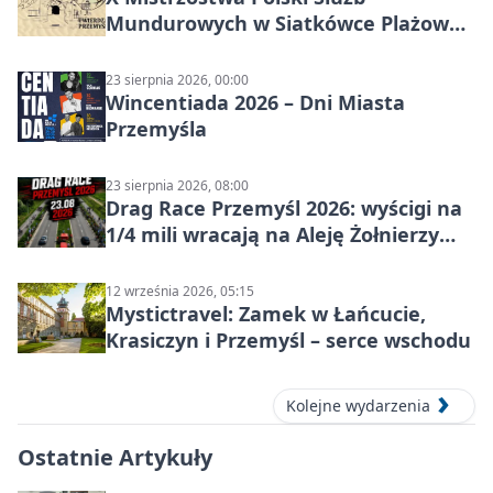
Mundurowych w Siatkówce Plażowej
w Przemyślu
23 sierpnia 2026, 00:00
Wincentiada 2026 – Dni Miasta
Przemyśla
23 sierpnia 2026, 08:00
Drag Race Przemyśl 2026: wyścigi na
1/4 mili wracają na Aleję Żołnierzy
Wyklętych
12 września 2026, 05:15
Mystictravel: Zamek w Łańcucie,
Krasiczyn i Przemyśl – serce wschodu
Kolejne wydarzenia
Ostatnie Artykuły