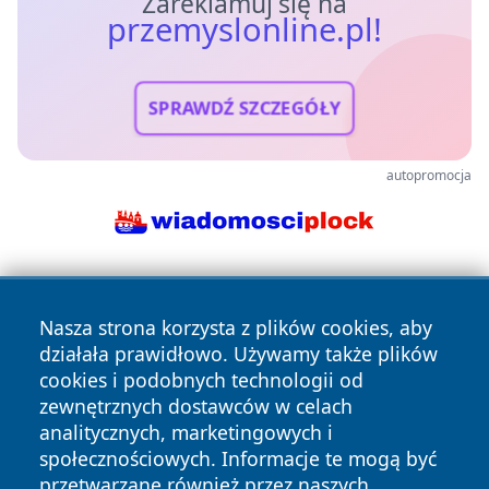
Zareklamuj się na
przemyslonline.pl!
SPRAWDŹ SZCZEGÓŁY
autopromocja
Nasza strona korzysta z plików cookies, aby
działała prawidłowo. Używamy także plików
cookies i podobnych technologii od
zewnętrznych dostawców w celach
Copyright © 2026 przemyslonline.pl Wszystkie prawa
analitycznych, marketingowych i
zastrzeżone.
społecznościowych. Informacje te mogą być
przetwarzane również przez naszych