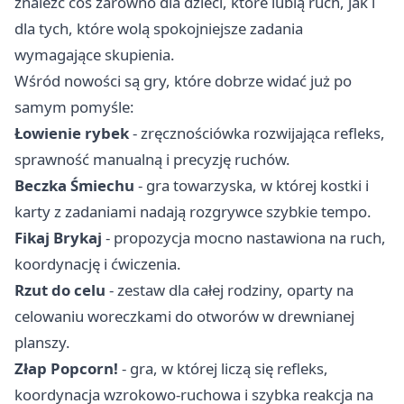
znaleźć coś zarówno dla dzieci, które lubią ruch, jak i
dla tych, które wolą spokojniejsze zadania
wymagające skupienia.
Wśród nowości są gry, które dobrze widać już po
samym pomyśle:
Łowienie rybek
- zręcznościówka rozwijająca refleks,
sprawność manualną i precyzję ruchów.
Beczka Śmiechu
- gra towarzyska, w której kostki i
karty z zadaniami nadają rozgrywce szybkie tempo.
Fikaj Brykaj
- propozycja mocno nastawiona na ruch,
koordynację i ćwiczenia.
Rzut do celu
- zestaw dla całej rodziny, oparty na
celowaniu woreczkami do otworów w drewnianej
planszy.
Złap Popcorn!
- gra, w której liczą się refleks,
koordynacja wzrokowo-ruchowa i szybka reakcja na