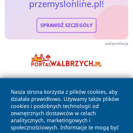
przemyslonline.pl!
SPRAWDŹ SZCZEGÓŁY
autopromocja
Nasza strona korzysta z plików cookies, aby
działała prawidłowo. Używamy także plików
cookies i podobnych technologii od
zewnętrznych dostawców w celach
Copyright © 2026 przemyslonline.pl Wszystkie prawa
analitycznych, marketingowych i
zastrzeżone.
społecznościowych. Informacje te mogą być