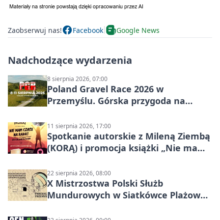
Zaobserwuj nas!
Facebook
Google News
Nadchodzące wydarzenia
8 sierpnia 2026, 07:00
Poland Gravel Race 2026 w
Przemyślu. Górska przygoda na
szutrach Karpat
11 sierpnia 2026, 17:00
Spotkanie autorskie z Mileną Ziembą
(KORĄ) i promocja książki „Nie mam
czasu na raka! Jestem zajęta życiem”
22 sierpnia 2026, 08:00
X Mistrzostwa Polski Służb
Mundurowych w Siatkówce Plażowej
w Przemyślu