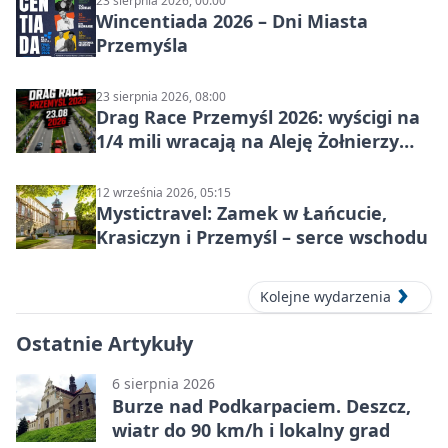
23 sierpnia 2026, 00:00
Wincentiada 2026 – Dni Miasta
Przemyśla
23 sierpnia 2026, 08:00
Drag Race Przemyśl 2026: wyścigi na
1/4 mili wracają na Aleję Żołnierzy
Wyklętych
12 września 2026, 05:15
Mystictravel: Zamek w Łańcucie,
Krasiczyn i Przemyśl – serce wschodu
Kolejne wydarzenia
Ostatnie Artykuły
6 sierpnia 2026
Burze nad Podkarpaciem. Deszcz,
wiatr do 90 km/h i lokalny grad