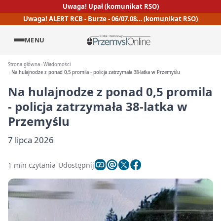
Uwaga! Upał (komunikat RSO)
Uwaga! ALERT RCB - Burze - 06/07.08… (komunikat RSO)
MENU
Strona główna
Wiadomości
Na hulajnodze z ponad 0,5 promila - policja zatrzymała 38-latka w Przemyślu
Na hulajnodze z ponad 0,5 promila
- policja zatrzymała 38-latka w
Przemyślu
7 lipca 2026
1 min czytania
Udostępnij