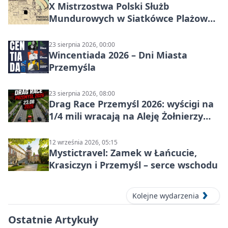
X Mistrzostwa Polski Służb
Mundurowych w Siatkówce Plażowej
w Przemyślu
23 sierpnia 2026, 00:00
Wincentiada 2026 – Dni Miasta
Przemyśla
23 sierpnia 2026, 08:00
Drag Race Przemyśl 2026: wyścigi na
1/4 mili wracają na Aleję Żołnierzy
Wyklętych
12 września 2026, 05:15
Mystictravel: Zamek w Łańcucie,
Krasiczyn i Przemyśl – serce wschodu
Kolejne wydarzenia
Ostatnie Artykuły