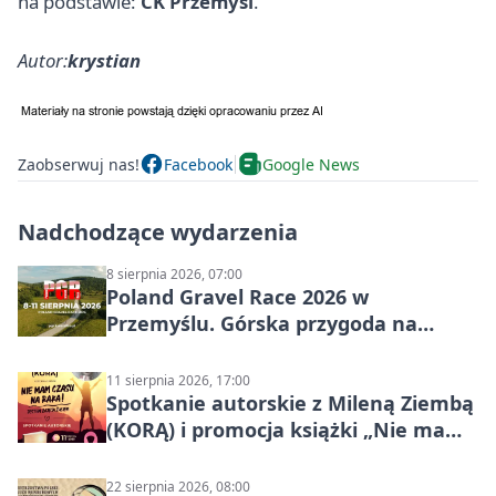
na podstawie:
CK Przemyśl
.
Autor:
krystian
Zaobserwuj nas!
Facebook
Google News
Nadchodzące wydarzenia
8 sierpnia 2026, 07:00
Poland Gravel Race 2026 w
Przemyślu. Górska przygoda na
szutrach Karpat
11 sierpnia 2026, 17:00
Spotkanie autorskie z Mileną Ziembą
(KORĄ) i promocja książki „Nie mam
czasu na raka! Jestem zajęta życiem”
22 sierpnia 2026, 08:00