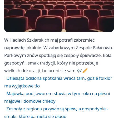
W Hadlach Szklarskich maj potrafi zabrzmieć
naprawdę lokalnie. W zabytkowym Zespole Pałacowo-
Parkowym znów spotkają się zespoły śpiewacze, koła
gospodyń i smak tradycji, który nie potrzebuje
wielkich dekoracji, bo broni się sam 🎶🥖
Dziesiąta odsłona spotkania wraca tam, gdzie folklor
ma wyjątkowe tło
Majówka pod Jaworem stawia w tym roku na pieśni
majowe i domowe chleby
Zespoły z regionu przywiozą śpiew, a gospodynie -
smaki, które pamięta się długo