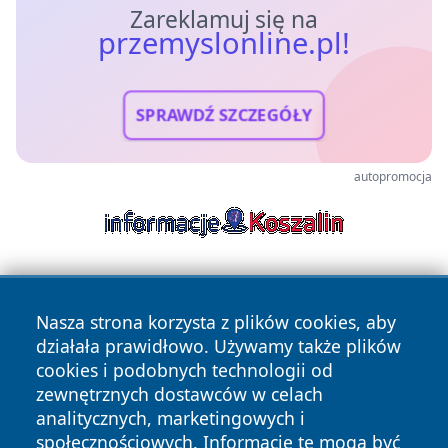
Zareklamuj się na
przemyslonline.pl!
SPRAWDŹ SZCZEGÓŁY
autopromocja
Nasza strona korzysta z plików cookies, aby
działała prawidłowo. Używamy także plików
cookies i podobnych technologii od
zewnętrznych dostawców w celach
Copyright © 2026 przemyslonline.pl Wszystkie prawa
analitycznych, marketingowych i
zastrzeżone.
społecznościowych. Informacje te mogą być