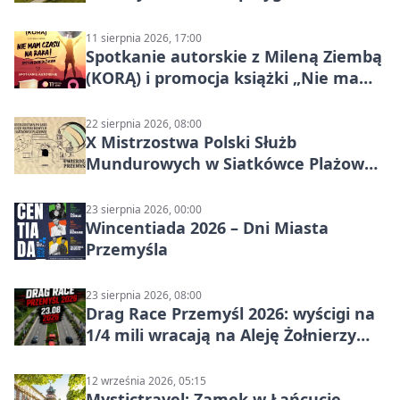
szutrach Karpat
11 sierpnia 2026, 17:00
Spotkanie autorskie z Mileną Ziembą
(KORĄ) i promocja książki „Nie mam
czasu na raka! Jestem zajęta życiem”
22 sierpnia 2026, 08:00
X Mistrzostwa Polski Służb
Mundurowych w Siatkówce Plażowej
w Przemyślu
23 sierpnia 2026, 00:00
Wincentiada 2026 – Dni Miasta
Przemyśla
23 sierpnia 2026, 08:00
Drag Race Przemyśl 2026: wyścigi na
1/4 mili wracają na Aleję Żołnierzy
Wyklętych
12 września 2026, 05:15
Mystictravel: Zamek w Łańcucie,