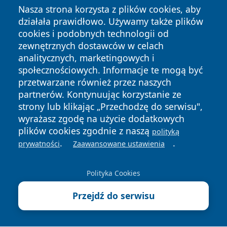
Nasza strona korzysta z plików cookies, aby
działała prawidłowo. Używamy także plików
cookies i podobnych technologii od
zewnętrznych dostawców w celach
analitycznych, marketingowych i
społecznościowych. Informacje te mogą być
Copyright © 2026 przemyslonline.pl Wszystkie prawa
przetwarzane również przez naszych
zastrzeżone.
partnerów. Kontynuując korzystanie ze
strony lub klikając „Przechodzę do serwisu",
wyrażasz zgodę na użycie dodatkowych
Polityka
Polityka
News
Autorzy
plików cookies zgodnie z naszą
Prywatności
Cookies
polityką
.
.
prywatności
Zaawansowane ustawienia
Polityka Cookies
Przejdź do serwisu