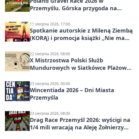
Poland Gravel Race 2026 w
Przemyślu. Górska przygoda na
szutrach Karpat
11 sierpnia 2026, 17:00
Spotkanie autorskie z Mileną Ziembą
(KORĄ) i promocja książki „Nie mam
czasu na raka! Jestem zajęta życiem”
22 sierpnia 2026, 08:00
X Mistrzostwa Polski Służb
Mundurowych w Siatkówce Plażowej
w Przemyślu
23 sierpnia 2026, 00:00
Wincentiada 2026 – Dni Miasta
Przemyśla
23 sierpnia 2026, 08:00
Drag Race Przemyśl 2026: wyścigi na
1/4 mili wracają na Aleję Żołnierzy
Wyklętych