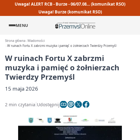
Uwaga! ALERT RCB - Burze - 06/07.08… (komunikat RSO)
Uwaga! Burze (komunikat RSO)
MENU
Strona główna
Wiadomości
W ruinach Fortu X zabrzmi muzyka i pamięć o żołnierzach Twierdzy Przemyśl
W ruinach Fortu X zabrzmi
muzyka i pamięć o żołnierzach
Twierdzy Przemyśl
15 maja 2026
2 min czytania
Udostępnij