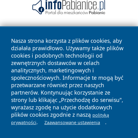
Nasza strona korzysta z plików cookies, aby
działała prawidłowo. Używamy także plików
cookies i podobnych technologii od
zewnętrznych dostawców w celach
Copyright © 2026 przemyslonline.pl Wszystkie prawa
analitycznych, marketingowych i
zastrzeżone.
społecznościowych. Informacje te mogą być
przetwarzane również przez naszych
partnerów. Kontynuując korzystanie ze
Polityka
Polityka
News
Autorzy
strony lub klikając „Przechodzę do serwisu",
Prywatności
Cookies
wyrażasz zgodę na użycie dodatkowych
plików cookies zgodnie z naszą
polityką
.
.
prywatności
Zaawansowane ustawienia