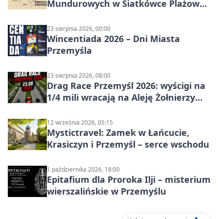
Mundurowych w Siatkówce Plażowej
w Przemyślu
23 sierpnia 2026, 00:00
Wincentiada 2026 – Dni Miasta
Przemyśla
23 sierpnia 2026, 08:00
Drag Race Przemyśl 2026: wyścigi na
1/4 mili wracają na Aleję Żołnierzy
Wyklętych
12 września 2026, 05:15
Mystictravel: Zamek w Łańcucie,
Krasiczyn i Przemyśl – serce wschodu
1 października 2026, 18:00
Epitafium dla Proroka Ilji – misterium
wierszalińskie w Przemyślu