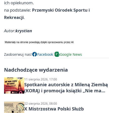
ich opiekunom.
na podstawie:
Przemyski Ośrodek Sportu i
Rekreacji
.
Autor:
krystian
Zaobserwuj nas!
Facebook
Google News
Nadchodzące wydarzenia
11 sierpnia 2026, 17:00
Spotkanie autorskie z Mileną Ziembą
(KORĄ) i promocja książki „Nie mam
czasu na raka! Jestem zajęta życiem”
22 sierpnia 2026, 08:00
X Mistrzostwa Polski Służb