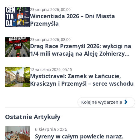
w Przemyślu
23 sierpnia 2026, 00:00
Wincentiada 2026 – Dni Miasta
Przemyśla
23 sierpnia 2026, 08:00
Drag Race Przemyśl 2026: wyścigi na
1/4 mili wracają na Aleję Żołnierzy
Wyklętych
12 września 2026, 05:15
Mystictravel: Zamek w Łańcucie,
Krasiczyn i Przemyśl – serce wschodu
Kolejne wydarzenia
Ostatnie Artykuły
6 sierpnia 2026
Syreny w całym powiecie naraz.