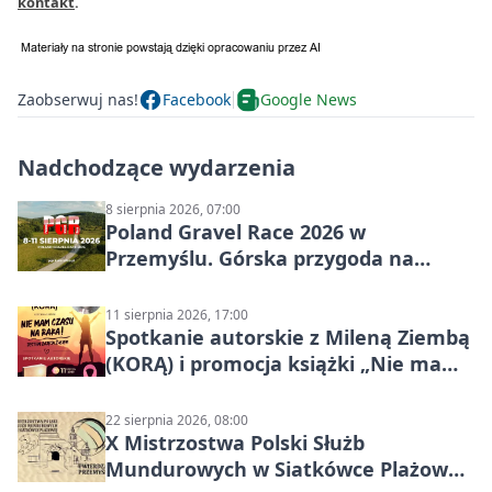
kontakt
.
Zaobserwuj nas!
Facebook
Google News
Nadchodzące wydarzenia
8 sierpnia 2026, 07:00
Poland Gravel Race 2026 w
Przemyślu. Górska przygoda na
szutrach Karpat
11 sierpnia 2026, 17:00
Spotkanie autorskie z Mileną Ziembą
(KORĄ) i promocja książki „Nie mam
czasu na raka! Jestem zajęta życiem”
22 sierpnia 2026, 08:00
X Mistrzostwa Polski Służb
Mundurowych w Siatkówce Plażowej