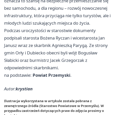
oznacza to szansę na bezpieczne przemieszczanie się
bez samochodu, a dla regionu – rozwój nowoczesnej
infrastruktury, która przyciąga nie tylko turystów, ale i
młodych ludzi szukających miejsca do życia.
Podczas uroczystości w starostwie dokumenty
podpisali starosta Bożena Ryczan i wicestarosta Jan
Janusz wraz ze skarbnik Agnieszką Parygą. Ze strony
gmin Orły i Dubiecko obecni byli wójt Bogusław
Słabicki oraz burmistrz Jacek Grzegorzak z
odpowiednimi skarbnikami.
na podstawie:
Powiat Przemyski
.
Autor:
krystian
Ilustracja wykorzystana w artykule została pobrana z
zewnętrznego źródła (Starostwo Powiatowe w Przemyślu). W
przypadku zastrzeżeń dotyczących praw do zdjęcia prosimy o