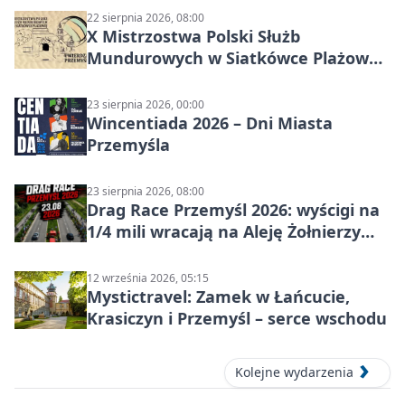
22 sierpnia 2026, 08:00
X Mistrzostwa Polski Służb
Mundurowych w Siatkówce Plażowej
w Przemyślu
23 sierpnia 2026, 00:00
Wincentiada 2026 – Dni Miasta
Przemyśla
23 sierpnia 2026, 08:00
Drag Race Przemyśl 2026: wyścigi na
1/4 mili wracają na Aleję Żołnierzy
Wyklętych
12 września 2026, 05:15
Mystictravel: Zamek w Łańcucie,
Krasiczyn i Przemyśl – serce wschodu
Kolejne wydarzenia