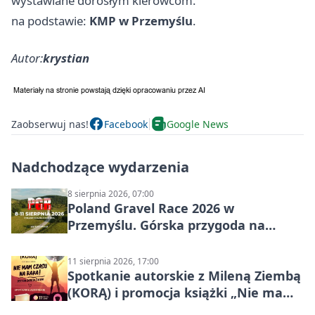
wystawiane dorosłym kierowcom.
na podstawie:
KMP w Przemyślu
.
Autor:
krystian
Zaobserwuj nas!
Facebook
Google News
Nadchodzące wydarzenia
8 sierpnia 2026, 07:00
Poland Gravel Race 2026 w
Przemyślu. Górska przygoda na
szutrach Karpat
11 sierpnia 2026, 17:00
Spotkanie autorskie z Mileną Ziembą
(KORĄ) i promocja książki „Nie mam
czasu na raka! Jestem zajęta życiem”