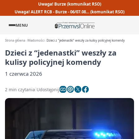
Uwaga! Burze (komunikat RSO)
Uwaga! ALERT RCB - Burze - 06/07.08… (komunikat RSO)
MENU
Strona główna
Wiadomości
Dzieci z "jedenastki" weszły za kulisy policyjnej komendy
Dzieci z “jedenastki” weszły za
kulisy policyjnej komendy
1 czerwca 2026
2 min czytania
Udostępnij