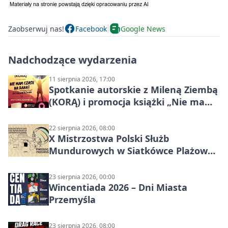
Zaobserwuj nas!
Facebook
Google News
Nadchodzące wydarzenia
11 sierpnia 2026, 17:00
Spotkanie autorskie z Mileną Ziembą
(KORĄ) i promocja książki „Nie mam
czasu na raka! Jestem zajęta życiem”
22 sierpnia 2026, 08:00
X Mistrzostwa Polski Służb
Mundurowych w Siatkówce Plażowej
w Przemyślu
23 sierpnia 2026, 00:00
Wincentiada 2026 – Dni Miasta
Przemyśla
23 sierpnia 2026, 08:00