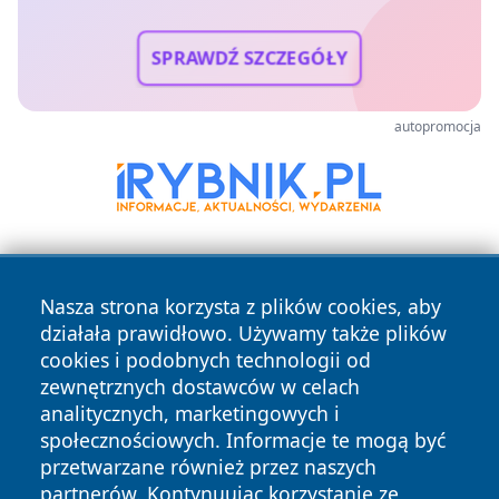
SPRAWDŹ SZCZEGÓŁY
autopromocja
Nasza strona korzysta z plików cookies, aby
działała prawidłowo. Używamy także plików
cookies i podobnych technologii od
zewnętrznych dostawców w celach
Copyright © 2026 przemyslonline.pl Wszystkie prawa
analitycznych, marketingowych i
zastrzeżone.
społecznościowych. Informacje te mogą być
przetwarzane również przez naszych
partnerów. Kontynuując korzystanie ze
Polityka
Polityka