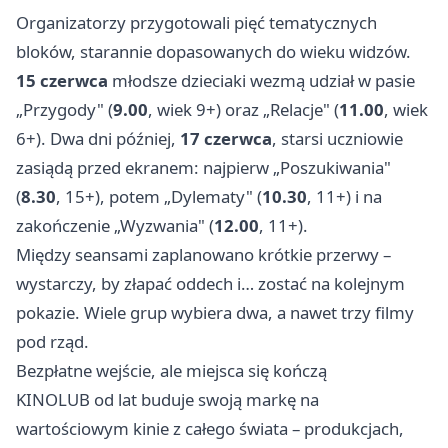
Organizatorzy przygotowali pięć tematycznych
bloków, starannie dopasowanych do wieku widzów.
15 czerwca
młodsze dzieciaki wezmą udział w pasie
„Przygody" (
9.00
, wiek 9+) oraz „Relacje" (
11.00
, wiek
6+). Dwa dni później,
17 czerwca
, starsi uczniowie
zasiądą przed ekranem: najpierw „Poszukiwania"
(
8.30
, 15+), potem „Dylematy" (
10.30
, 11+) i na
zakończenie „Wyzwania" (
12.00
, 11+).
Między seansami zaplanowano krótkie przerwy –
wystarczy, by złapać oddech i… zostać na kolejnym
pokazie. Wiele grup wybiera dwa, a nawet trzy filmy
pod rząd.
Bezpłatne wejście, ale miejsca się kończą
KINOLUB od lat buduje swoją markę na
wartościowym kinie z całego świata – produkcjach,