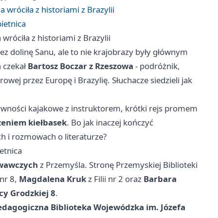
 wróciła z historiami z Brazylii
ietnica
wróciła z historiami z Brazylii
ez dolinę Sanu, ale to nie krajobrazy były głównym
 czekał
Bartosz Boczar z Rzeszowa
- podróżnik,
wej przez Europę i Brazylię. Słuchacze siedzieli jak
wności kajakowe z instruktorem, krótki rejs promem
zeniem kiełbasek
. Bo jak inaczej kończyć
ach i rozmowach o literaturze?
etnica
owawczych
z Przemyśla. Stronę Przemyskiej Biblioteki
 nr 8,
Magdalena Kruk
z Filii nr 2 oraz
Barbara
icy Grodzkiej 8
.
edagogiczna Biblioteka Wojewódzka im. Józefa