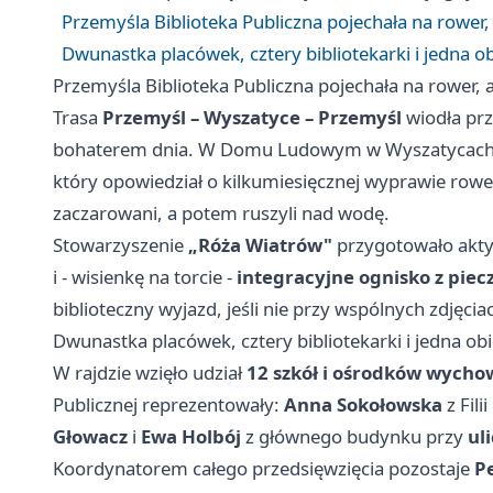
Przemyśla Biblioteka Publiczna pojechała na rower, a
Dwunastka placówek, cztery bibliotekarki i jedna ob
Przemyśla Biblioteka Publiczna pojechała na rower, a 
Trasa
Przemyśl – Wyszatyce – Przemyśl
wiodła prz
bohaterem dnia. W Domu Ludowym w Wyszatycach
który opowiedział o kilkumiesięcznej wyprawie rowero
zaczarowani, a potem ruszyli nad wodę.
Stowarzyszenie
„Róża Wiatrów"
przygotowało akty
i - wisienkę na torcie -
integracyjne ognisko z piec
biblioteczny wyjazd, jeśli nie przy wspólnych zdjęci
Dwunastka placówek, cztery bibliotekarki i jedna obi
W rajdzie wzięło udział
12 szkół i ośrodków wych
Publicznej reprezentowały:
Anna Sokołowska
z Filii
Głowacz
i
Ewa Holbój
z głównego budynku przy
ul
Koordynatorem całego przedsięwzięcia pozostaje
P