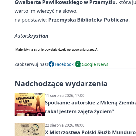
Gwalberta Pawlikowskiego w Przemyślu
, która j
warto im wierzyć na słowo.
na podstawie:
Przemyska Biblioteka Publiczna
.
Autor:
krystian
Zaobserwuj nas!
Facebook
Google News
Nadchodzące wydarzenia
11 sierpnia 2026, 17:00
Spotkanie autorskie z Mileną Ziemb
raka! Jestem zajęta życiem”
22 sierpnia 2026, 08:00
X Mistrzostwa Polski Służb Mundur