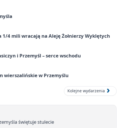
myśla
 1/4 mili wracają na Aleję Żołnierzy Wyklętych
asiczyn i Przemyśl – serce wschodu
um wierszalińskie w Przemyślu
Kolejne wydarzenia
zemyśla świętuje stulecie