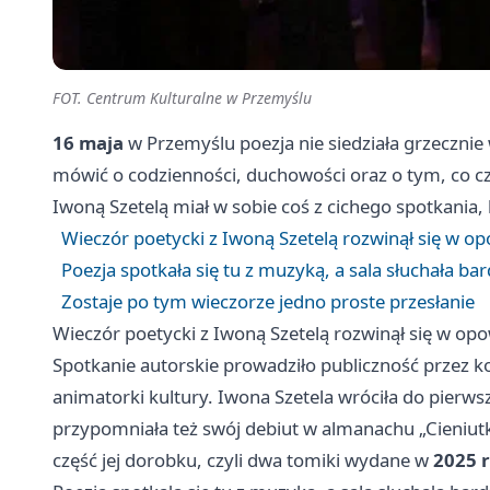
FOT. Centrum Kulturalne w Przemyślu
16 maja
w Przemyślu poezja nie siedziała grzecznie w
mówić o codzienności, duchowości oraz o tym, co 
Iwoną Szetelą miał w sobie coś z cichego spotkania,
Wieczór poetycki z Iwoną Szetelą rozwinął się w op
Poezja spotkała się tu z muzyką, a sala słuchała ba
Zostaje po tym wieczorze jedno proste przesłanie
Wieczór poetycki z Iwoną Szetelą rozwinął się w opo
Spotkanie autorskie prowadziło publiczność przez ko
animatorki kultury. Iwona Szetela wróciła do pierwsz
przypomniała też swój debiut w almanachu „Cieniutk
część jej dorobku, czyli dwa tomiki wydane w
2025 