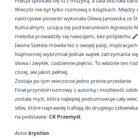
Poezja spotkała się tu z muzyką, a sala słuchała bar
Wieczór nie był tylko rozmową o książkach. Między o
nastrojowe piosenki wykonała Oliwia Janowska ze S
Kulturalnym, ucząca się pod kierunkiem Agnieszki Ma
melodia prowadziły się nawzajem, bez pośpiechu 
Iwona Szetela mówiła też o swojej pasji, inspiracjac
Najmocniej wybrzmiał jednak wątek zatrzymania się
słowa i zwykłe, codzienne piękno. To właśnie ten ro
ciszej, ale jakoś pełniej.
Zostaje po tym wieczorze jedno proste przesłanie
Finał przyniósł rozmowy z autorką i możliwość zdob
została myśl, która najlepiej podsumowuje cały wiecz
słów, które naprawdę trafiają do drugiego człowieka
na podstawie:
CK Przemyśl
.
Autor:
krystian