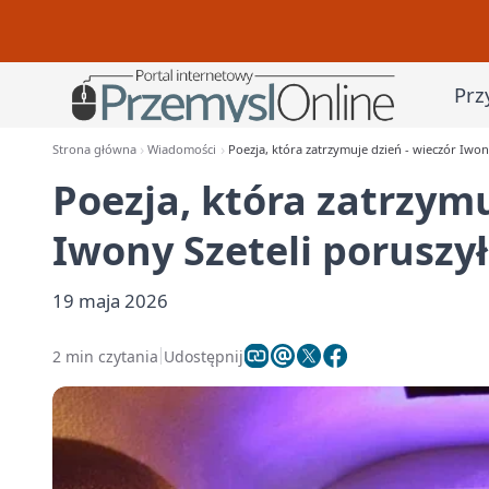
Prz
Strona główna
Wiadomości
Poezja, która zatrzymuje dzień - wieczór Iwon
Poezja, która zatrzymu
Iwony Szeteli poruszy
19 maja 2026
2 min czytania
Udostępnij