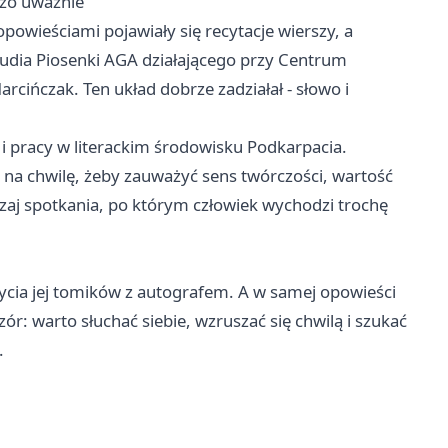
dzo uważnie
powieściami pojawiały się recytacje wierszy, a
tudia Piosenki AGA działającego przy Centrum
rcińczak. Ten układ dobrze zadziałał - słowo i

h i pracy w literackim środowisku Podkarpacia.
 na chwilę, żeby zauważyć sens twórczości, wartość
dzaj spotkania, po którym człowiek wychodzi trochę
ycia jej tomików z autografem. A w samej opowieści
ór: warto słuchać siebie, wzruszać się chwilą i szukać
.