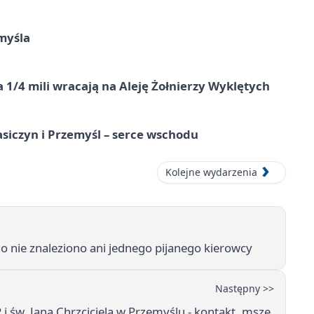
myśla
 1/4 mili wracają na Aleję Żołnierzy Wyklętych
asiczyn i Przemyśl – serce wschodu
Kolejne wydarzenia
o nie znaleziono ani jednego pijanego kierowcy
Następny >>
 św. Jana Chrzciciela w Przemyślu - kontakt, msze,