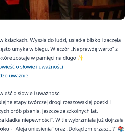
 książkach. Wyszła do ludzi, usiadła blisko i zaczęła
często umyka w biegu. Wieczór „Naprawdę warto” z
 które zostaje w pamięci na długo ✨
owieść o słowie i uważności
rdzo uważnie
wieść o słowie i uważności
lejne etapy twórczej drogi rzeszowskiej poetki i
ych prób pisania, jeszcze ze szkolnych lat,
a kładka niepewności”. W tle wybrzmiała już dojrzała
roku
- „Aleja uniesienia” oraz „Dokąd zmierzasz…?” 📚