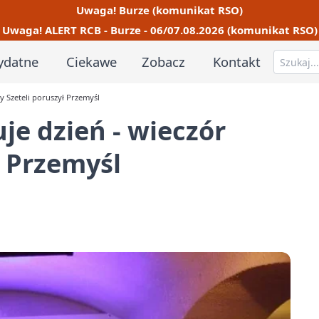
Uwaga! Burze (komunikat RSO)
Uwaga! ALERT RCB - Burze - 06/07.08.2026 (komunikat RSO)
ydatne
Ciekawe
Zobacz
Kontakt
y Szeteli poruszył Przemyśl
je dzień - wieczór
ł Przemyśl