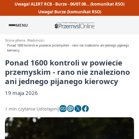
Uwaga! ALERT RCB - Burze - 06/07.08… (komunikat RSO)
Uwaga! Burze (komunikat RSO)
MENU
Strona główna
Wiadomości
Ponad 1600 kontroli w powiecie przemyskim - rano nie znaleziono ani jednego pijanego
kierowcy
Ponad 1600 kontroli w powiecie
przemyskim - rano nie znaleziono
ani jednego pijanego kierowcy
19 maja 2026
1 min czytania
Udostępnij