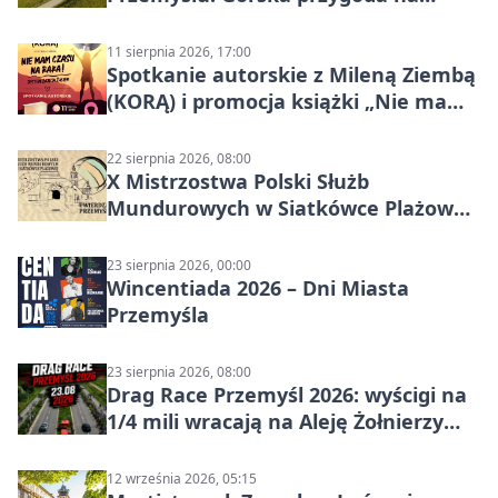
szutrach Karpat
11 sierpnia 2026, 17:00
Spotkanie autorskie z Mileną Ziembą
(KORĄ) i promocja książki „Nie mam
czasu na raka! Jestem zajęta życiem”
22 sierpnia 2026, 08:00
X Mistrzostwa Polski Służb
Mundurowych w Siatkówce Plażowej
w Przemyślu
23 sierpnia 2026, 00:00
Wincentiada 2026 – Dni Miasta
Przemyśla
23 sierpnia 2026, 08:00
Drag Race Przemyśl 2026: wyścigi na
1/4 mili wracają na Aleję Żołnierzy
Wyklętych
12 września 2026, 05:15