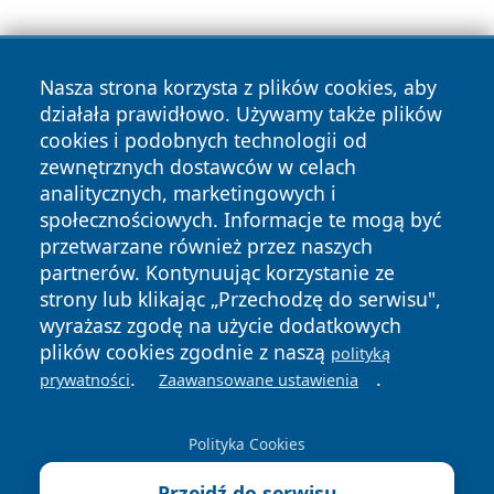
Nasza strona korzysta z plików cookies, aby
działała prawidłowo. Używamy także plików
cookies i podobnych technologii od
zewnętrznych dostawców w celach
Copyright © 2026 przemyslonline.pl Wszystkie prawa
analitycznych, marketingowych i
zastrzeżone.
społecznościowych. Informacje te mogą być
przetwarzane również przez naszych
partnerów. Kontynuując korzystanie ze
Polityka
Polityka
News
Autorzy
strony lub klikając „Przechodzę do serwisu",
Prywatności
Cookies
wyrażasz zgodę na użycie dodatkowych
plików cookies zgodnie z naszą
polityką
.
.
prywatności
Zaawansowane ustawienia
Polityka Cookies
Przejdź do serwisu