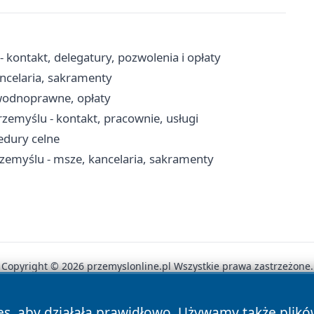
ontakt, delegatury, pozwolenia i opłaty
ncelaria, sakramenty
wodnoprawne, opłaty
rzemyślu - kontakt, pracownie, usługi
edury celne
rzemyślu - msze, kancelaria, sakramenty
Copyright © 2026 przemyslonline.pl Wszystkie prawa zastrzeżone.
es, aby działała prawidłowo. Używamy także plik