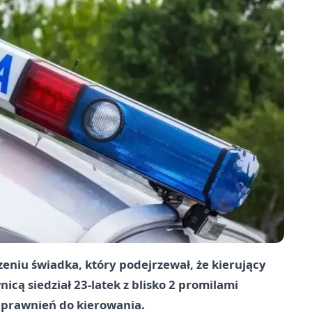
zeniu świadka, który podejrzewał, że kierujący
nicą siedział
23-latek
z blisko
2 promilami
uprawnień do kierowania.