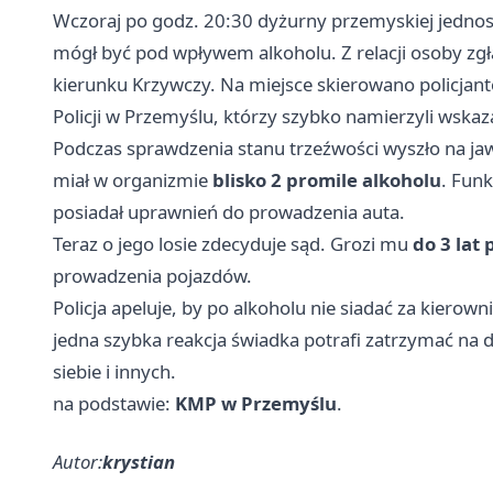
Wczoraj po godz. 20:30 dyżurny przemyskiej jednos
mógł być pod wpływem alkoholu. Z relacji osoby zgł
kierunku Krzywczy. Na miejsce skierowano policja
Policji w Przemyślu, którzy szybko namierzyli wskaza
Podczas sprawdzenia stanu trzeźwości wyszło na ja
miał w organizmie
blisko 2 promile alkoholu
. Funk
posiadał uprawnień do prowadzenia auta.
Teraz o jego losie zdecyduje sąd. Grozi mu
do 3 lat
prowadzenia pojazdów.
Policja apeluje, by po alkoholu nie siadać za kiero
jedna szybka reakcja świadka potrafi zatrzymać na d
siebie i innych.
na podstawie:
KMP w Przemyślu
.
Autor:
krystian