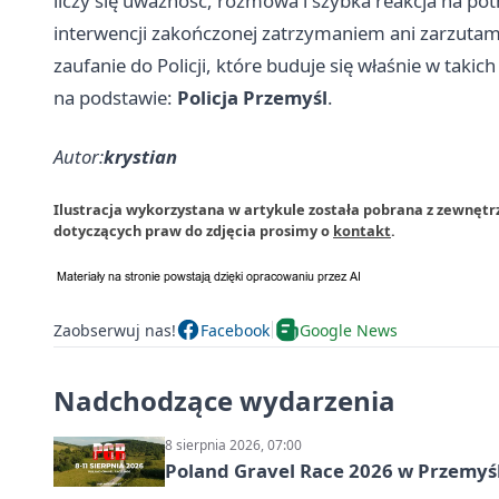
liczy się uważność, rozmowa i szybka reakcja na p
interwencji zakończonej zatrzymaniem ani zarzutami,
zaufanie do Policji, które buduje się właśnie w takic
na podstawie:
Policja Przemyśl
.
Autor:
krystian
Ilustracja wykorzystana w artykule została pobrana z zewnętrz
dotyczących praw do zdjęcia prosimy o
kontakt
.
Zaobserwuj nas!
Facebook
Google News
Nadchodzące wydarzenia
8 sierpnia 2026, 07:00
Poland Gravel Race 2026 w Przemyśl