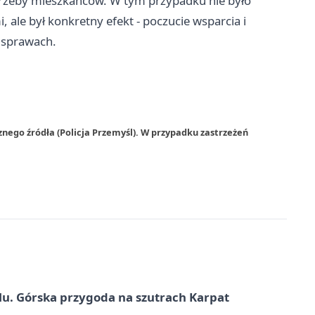
otrzeby mieszkańców. W tym przypadku nie było
 ale był konkretny efekt - poczucie wsparcia i
h sprawach.
nego źródła (Policja Przemyśl). W przypadku zastrzeżeń
u. Górska przygoda na szutrach Karpat