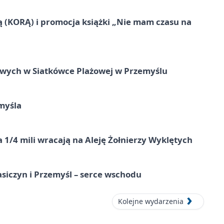
ą (KORĄ) i promocja książki „Nie mam czasu na
owych w Siatkówce Plażowej w Przemyślu
myśla
 1/4 mili wracają na Aleję Żołnierzy Wyklętych
asiczyn i Przemyśl – serce wschodu
Kolejne wydarzenia