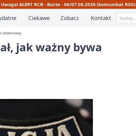
Uwaga! ALERT RCB - Burze - 06/07.08.2026 (komunikat RSO)
ydatne
Ciekawe
Zobacz
Kontakt
en dzielnicowy
zał, jak ważny bywa