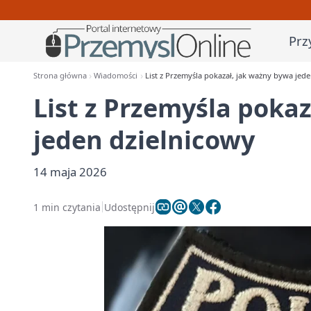
Prz
Strona główna
Wiadomości
List z Przemyśla pokazał, jak ważny bywa jed
List z Przemyśla poka
jeden dzielnicowy
14 maja 2026
1 min czytania
Udostępnij