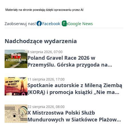
Zaobserwuj nas!
Facebook
Google News
Nadchodzące wydarzenia
8 sierpnia 2026, 07:00
Poland Gravel Race 2026 w
Przemyślu. Górska przygoda na
szutrach Karpat
11 sierpnia 2026, 17:00
Spotkanie autorskie z Mileną Ziembą
(KORĄ) i promocja książki „Nie mam
czasu na raka! Jestem zajęta życiem”
22 sierpnia 2026, 08:00
X Mistrzostwa Polski Służb
Mundurowych w Siatkówce Plażowej
w Przemyślu