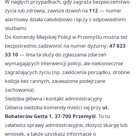
W nagłych przypadkach, gdy zagraża bezpieczeństwo
życia lub zdrowia, zawsze dzwoń na
112
— numer
alarmowy działa całodobowo i łączy z odpowiednimi
służbami.
Do Komendy Miejskiej Policji w Przemyślu można też
bezpośrednio zadzwonić na numer dyżurny:
47 823
33 10
— linia ta służy do zgłaszania zdarzeń
wymagających interwencji policji, ale niekoniecznie
zagrażających życiu (np. zakłócenia porządku, drobne
kolizje bez rannych, zauważone podejrzane
zachowania).
Siedziba główna i kontakt administracyjny
Główna siedziba komendy mieści się przy
ul.
Bohaterów Getta 1, 37-700 Przemyśl
. To tu
załatwisz sprawy administracyjne, złożysz skargę lub
wniosek, a także uzyskasz informacje o