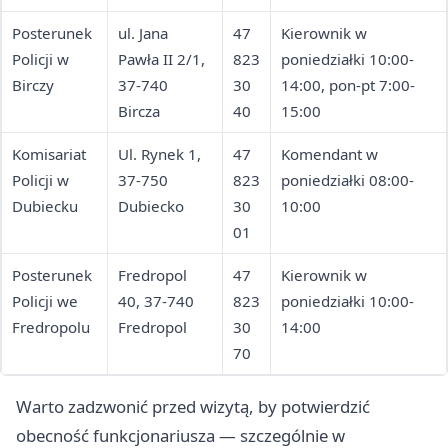
Posterunek
ul. Jana
47
Kierownik w
Policji w
Pawła II 2/1,
823
poniedziałki 10:00-
Birczy
37-740
30
14:00, pon-pt 7:00-
Bircza
40
15:00
Komisariat
Ul. Rynek 1,
47
Komendant w
Policji w
37-750
823
poniedziałki 08:00-
Dubiecku
Dubiecko
30
10:00
01
Posterunek
Fredropol
47
Kierownik w
Policji we
40, 37-740
823
poniedziałki 10:00-
Fredropolu
Fredropol
30
14:00
70
Warto zadzwonić przed wizytą, by potwierdzić
obecność funkcjonariusza — szczególnie w