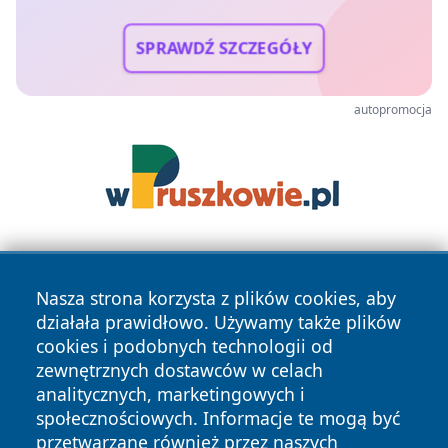
SPRAWDŹ SZCZEGÓŁY
autopromocja
Nasza strona korzysta z plików cookies, aby
działała prawidłowo. Używamy także plików
cookies i podobnych technologii od
zewnętrznych dostawców w celach
Copyright © 2026 przemyslonline.pl Wszystkie prawa
analitycznych, marketingowych i
zastrzeżone.
społecznościowych. Informacje te mogą być
przetwarzane również przez naszych