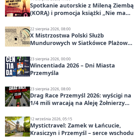
Spotkanie autorskie z Mileną Ziembą
(KORĄ) i promocja książki „Nie mam
czasu na raka! Jestem zajęta życiem”
22 sierpnia 2026, 08:00
X Mistrzostwa Polski Służb
Mundurowych w Siatkówce Plażowej
w Przemyślu
23 sierpnia 2026, 00:00
Wincentiada 2026 – Dni Miasta
Przemyśla
23 sierpnia 2026, 08:00
Drag Race Przemyśl 2026: wyścigi na
1/4 mili wracają na Aleję Żołnierzy
Wyklętych
12 września 2026, 05:15
Mystictravel: Zamek w Łańcucie,
Krasiczyn i Przemyśl – serce wschodu