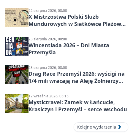
czasu na raka! Jestem zajęta życiem”
22 sierpnia 2026, 08:00
X Mistrzostwa Polski Służb
Mundurowych w Siatkówce Plażowej
w Przemyślu
23 sierpnia 2026, 00:00
Wincentiada 2026 – Dni Miasta
Przemyśla
23 sierpnia 2026, 08:00
Drag Race Przemyśl 2026: wyścigi na
1/4 mili wracają na Aleję Żołnierzy
Wyklętych
12 września 2026, 05:15
Mystictravel: Zamek w Łańcucie,
Krasiczyn i Przemyśl – serce wschodu
Kolejne wydarzenia