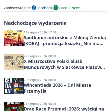
Zaobserwuj nas!
Facebook
Google News
Nadchodzące wydarzenia
11 sierpnia 2026, 17:00
Spotkanie autorskie z Mileną Ziembą
(KORĄ) i promocja książki „Nie mam
czasu na raka! Jestem zajęta życiem”
22 sierpnia 2026, 08:00
X Mistrzostwa Polski Służb
Mundurowych w Siatkówce Plażowej
w Przemyślu
23 sierpnia 2026, 00:00
Wincentiada 2026 – Dni Miasta
Przemyśla
23 sierpnia 2026, 08:00
Drag Race Przemyśl 2026: wyścigi na