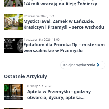
1/4 mili wracają na Aleję Żołnierzy
Wyklętych
12 września 2026, 05:15
Mystictravel: Zamek w Łańcucie,
Krasiczyn i Przemyśl – serce wschodu
1 października 2026, 18:00
Epitafium dla Proroka Ilji – misterium
wierszalińskie w Przemyślu
Kolejne wydarzenia
Ostatnie Artykuły
8 sierpnia 2026
Apteki w Przemyślu - godziny
otwarcia, dyżury, apteka
całodobowa