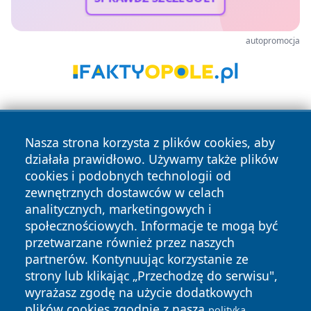
autopromocja
Nasza strona korzysta z plików cookies, aby
działała prawidłowo. Używamy także plików
cookies i podobnych technologii od
zewnętrznych dostawców w celach
Copyright © 2026 przemyslonline.pl Wszystkie prawa
analitycznych, marketingowych i
zastrzeżone.
społecznościowych. Informacje te mogą być
przetwarzane również przez naszych
partnerów. Kontynuując korzystanie ze
Polityka
Polityka
News
Autorzy
strony lub klikając „Przechodzę do serwisu",
Prywatności
Cookies
wyrażasz zgodę na użycie dodatkowych
plików cookies zgodnie z naszą
polityką