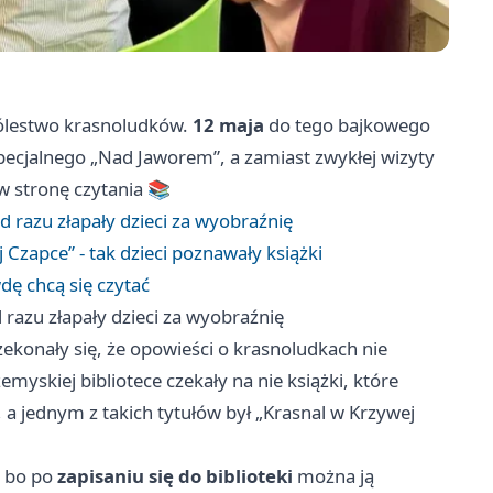
rólestwo krasnoludków.
12 maja
do tego bajkowego
Specjalnego „Nad Jaworem”, a zamiast zwykłej wizyty
w stronę czytania 📚
od razu złapały dzieci za wyobraźnię
 Czapce” - tak dzieci poznawały książki
dę chcą się czytać
d razu złapały dzieci za wyobraźnię
ekonały się, że opowieści o krasnoludkach nie
emyskiej bibliotece czekały na nie książki, które
 a jednym z takich tytułów był „Krasnal w Krzywej
, bo po
zapisaniu się do biblioteki
można ją