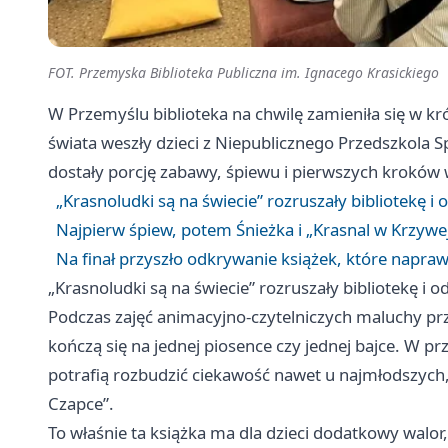
FOT. Przemyska Biblioteka Publiczna im. Ignacego Krasickiego
W Przemyślu biblioteka na chwilę zamieniła się w k
świata weszły dzieci z Niepublicznego Przedszkola 
dostały porcję zabawy, śpiewu i pierwszych kroków 
„Krasnoludki są na świecie” rozruszały bibliotekę i 
Najpierw śpiew, potem Śnieżka i „Krasnal w Krzywej
Na finał przyszło odkrywanie książek, które napraw
„Krasnoludki są na świecie” rozruszały bibliotekę i o
Podczas zajęć animacyjno-czytelniczych maluchy prz
kończą się na jednej piosence czy jednej bajce. W prz
potrafią rozbudzić ciekawość nawet u najmłodszych,
Czapce”.
To właśnie ta książka ma dla dzieci dodatkowy walor