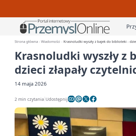
Prz
Strona główna
Wiadomości
Krasnoludki wyszły z bajek do biblioteki - dzie
Krasnoludki wyszły z b
dzieci złapały czyteln
14 maja 2026
2 min czytania
Udostępnij