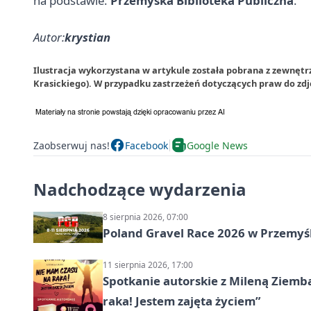
na podstawie:
Przemyska Biblioteka Publiczna
.
Autor:
krystian
Ilustracja wykorzystana w artykule została pobrana z zewnętr
Krasickiego). W przypadku zastrzeżeń dotyczących praw do zd
Zaobserwuj nas!
Facebook
Google News
Nadchodzące wydarzenia
8 sierpnia 2026, 07:00
Poland Gravel Race 2026 w Przemyśl
11 sierpnia 2026, 17:00
Spotkanie autorskie z Mileną Ziemb
raka! Jestem zajęta życiem”