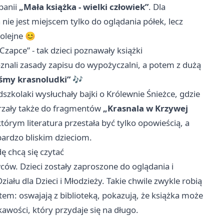
panii
„Mała książka - wielki człowiek”
. Dla
 nie jest miejscem tylko do oglądania półek, lecz
kolejne 😊
Czapce” - tak dzieci poznawały książki
oznali zasady zapisu do wypożyczalni, a potem z dużą
śmy krasnoludki”
🎶
dszkolaki wysłuchały bajki o Królewnie Śnieżce, gdzie
ajrzały także do fragmentów
„Krasnala w Krzywej
órym literatura przestała być tylko opowieścią, a
ardzo bliskim dzieciom.
ę chcą się czytać
ców. Dzieci zostały zaproszone do oglądania i
ału dla Dzieci i Młodzieży. Takie chwile zwykle robią
etem: oswajają z biblioteką, pokazują, że książka może
kawości, który przydaje się na długo.