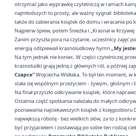
otrzymać jako wyprawkę czytelniczą w ramach kam
najmłodszych to prosty, ale ważny sygnał: biblioteka
także do zabierania książek do domu i wracania po 
Najpierw śpiew, potem Śnieżka i „Krasnal w Krzywej 
Zanim przyszła pora na czytanie, uczestnicy zajęć p
energią odśpiewali krasnoludkowy hymn
„My jeste
Na tym jednak nie koniec. W części czytelniczej prze
krasnoludki grają jedną z głównych ról, a później z
Czapce”
Wojciecha Widłaka. To był ten moment, w kt
stała się wspólnym przeżyciem - żywym, głośnym i b
Na finał przyszło odkrywanie książek, które naprawd
Ostatnia część spotkania należała do małych odkryw
poznawania najciekawszych książek z księgozbioru Dzi
największą robotę - bez wielkich słów, za to z konkr
być przyjacielem i zostawiają po sobie ten rodzaj cie