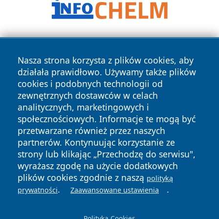
Nasza strona korzysta z plików cookies, aby
działała prawidłowo. Używamy także plików
cookies i podobnych technologii od
zewnętrznych dostawców w celach
Copyright © 2026 przemyslonline.pl Wszystkie prawa
analitycznych, marketingowych i
zastrzeżone.
społecznościowych. Informacje te mogą być
przetwarzane również przez naszych
partnerów. Kontynuując korzystanie ze
Polityka
Polityka
News
Autorzy
strony lub klikając „Przechodzę do serwisu",
Prywatności
Cookies
wyrażasz zgodę na użycie dodatkowych
plików cookies zgodnie z naszą
polityką
.
.
prywatności
Zaawansowane ustawienia
Polityka Cookies