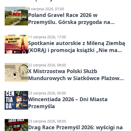
8 sierpnia 2026, 07:00
Poland Gravel Race 2026 w
Przemyślu. Górska przygoda na
szutrach Karpat
11 sierpnia 2026, 17:00
Spotkanie autorskie z Mileną Ziembą
(KORĄ) i promocja książki „Nie mam
czasu na raka! Jestem zajęta życiem”
22 sierpnia 2026, 08:00
X Mistrzostwa Polski Służb
Mundurowych w Siatkówce Plażowej
w Przemyślu
23 sierpnia 2026, 00:00
Wincentiada 2026 – Dni Miasta
Przemyśla
23 sierpnia 2026, 08:00
Drag Race Przemyśl 2026: wyścigi na