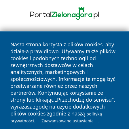
Nasza strona korzysta z plików cookies, aby
działała prawidłowo. Używamy także plików
cookies i podobnych technologii od
zewnętrznych dostawców w celach
Copyright © 2026 przemyslonline.pl Wszystkie prawa
analitycznych, marketingowych i
zastrzeżone.
społecznościowych. Informacje te mogą być
przetwarzane również przez naszych
partnerów. Kontynuując korzystanie ze
Polityka
Polityka
News
Autorzy
strony lub klikając „Przechodzę do serwisu",
Prywatności
Cookies
wyrażasz zgodę na użycie dodatkowych
plików cookies zgodnie z naszą
polityką
.
.
prywatności
Zaawansowane ustawienia