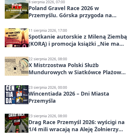
8 sierpnia 2026, 07:00
Poland Gravel Race 2026 w
Przemyślu. Górska przygoda na
szutrach Karpat
11 sierpnia 2026, 17:00
Spotkanie autorskie z Mileną Ziembą
(KORĄ) i promocja książki „Nie mam
czasu na raka! Jestem zajęta życiem”
22 sierpnia 2026, 08:00
X Mistrzostwa Polski Służb
Mundurowych w Siatkówce Plażowej
w Przemyślu
23 sierpnia 2026, 00:00
Wincentiada 2026 – Dni Miasta
Przemyśla
23 sierpnia 2026, 08:00
Drag Race Przemyśl 2026: wyścigi na
1/4 mili wracają na Aleję Żołnierzy