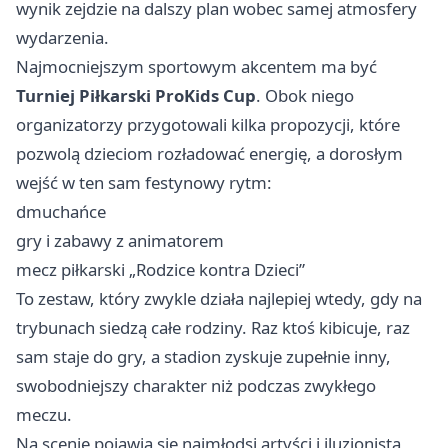
wynik zejdzie na dalszy plan wobec samej atmosfery
wydarzenia.
Najmocniejszym sportowym akcentem ma być
Turniej Piłkarski ProKids Cup
. Obok niego
organizatorzy przygotowali kilka propozycji, które
pozwolą dzieciom rozładować energię, a dorosłym
wejść w ten sam festynowy rytm:
dmuchańce
gry i zabawy z animatorem
mecz piłkarski „Rodzice kontra Dzieci”
To zestaw, który zwykle działa najlepiej wtedy, gdy na
trybunach siedzą całe rodziny. Raz ktoś kibicuje, raz
sam staje do gry, a stadion zyskuje zupełnie inny,
swobodniejszy charakter niż podczas zwykłego
meczu.
Na scenie pojawią się najmłodsi artyści i iluzjonista