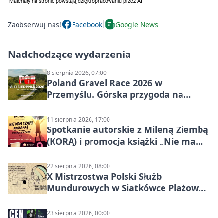
Zaobserwuj nas!
Facebook
Google News
Nadchodzące wydarzenia
8 sierpnia 2026, 07:00
Poland Gravel Race 2026 w
Przemyślu. Górska przygoda na
szutrach Karpat
11 sierpnia 2026, 17:00
Spotkanie autorskie z Mileną Ziembą
(KORĄ) i promocja książki „Nie mam
czasu na raka! Jestem zajęta życiem”
22 sierpnia 2026, 08:00
X Mistrzostwa Polski Służb
Mundurowych w Siatkówce Plażowej
w Przemyślu
23 sierpnia 2026, 00:00