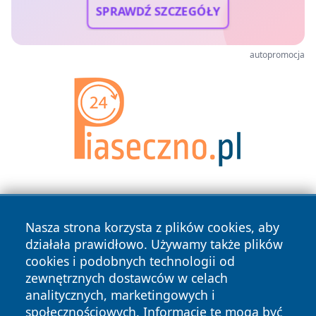
SPRAWDŹ SZCZEGÓŁY
autopromocja
Nasza strona korzysta z plików cookies, aby
działała prawidłowo. Używamy także plików
cookies i podobnych technologii od
zewnętrznych dostawców w celach
Copyright © 2026 przemyslonline.pl Wszystkie prawa
analitycznych, marketingowych i
zastrzeżone.
społecznościowych. Informacje te mogą być