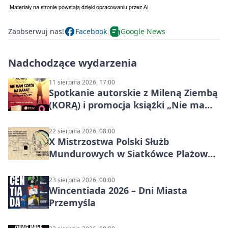
Zaobserwuj nas!
Facebook
Google News
Nadchodzące wydarzenia
11 sierpnia 2026, 17:00
Spotkanie autorskie z Mileną Ziembą
(KORĄ) i promocja książki „Nie mam
czasu na raka! Jestem zajęta życiem”
22 sierpnia 2026, 08:00
X Mistrzostwa Polski Służb
Mundurowych w Siatkówce Plażowej
w Przemyślu
23 sierpnia 2026, 00:00
Wincentiada 2026 – Dni Miasta
Przemyśla