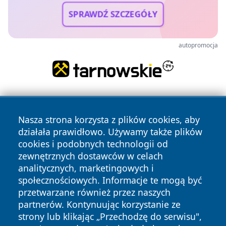
SPRAWDŹ SZCZEGÓŁY
autopromocja
Nasza strona korzysta z plików cookies, aby
działała prawidłowo. Używamy także plików
cookies i podobnych technologii od
zewnętrznych dostawców w celach
Copyright © 2026 przemyslonline.pl Wszystkie prawa
analitycznych, marketingowych i
zastrzeżone.
społecznościowych. Informacje te mogą być
przetwarzane również przez naszych
partnerów. Kontynuując korzystanie ze
Polityka
Polityka
News
Autorzy
strony lub klikając „Przechodzę do serwisu",
Prywatności
Cookies