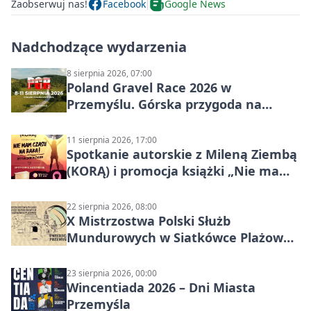
Zaobserwuj nas!
Facebook
Google News
Nadchodzące wydarzenia
8 sierpnia 2026, 07:00
Poland Gravel Race 2026 w
Przemyślu. Górska przygoda na
szutrach Karpat
11 sierpnia 2026, 17:00
Spotkanie autorskie z Mileną Ziembą
(KORĄ) i promocja książki „Nie mam
czasu na raka! Jestem zajęta życiem”
22 sierpnia 2026, 08:00
X Mistrzostwa Polski Służb
Mundurowych w Siatkówce Plażowej
w Przemyślu
23 sierpnia 2026, 00:00
Wincentiada 2026 – Dni Miasta
Przemyśla