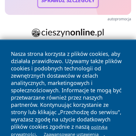
SPRAWDŹ SZCZEGÓŁY
autopromocja
Nasza strona korzysta z plików cookies, aby
działała prawidłowo. Używamy także plików
cookies i podobnych technologii od
zewnętrznych dostawców w celach
analitycznych, marketingowych i
Copyright © 2026 przemyslonline.pl Wszystkie prawa
społecznościowych. Informacje te mogą być
zastrzeżone.
przetwarzane również przez naszych
partnerów. Kontynuując korzystanie ze
strony lub klikając „Przechodzę do serwisu",
Polityka
Polityka
News
Autorzy
wyrażasz zgodę na użycie dodatkowych
Prywatności
Cookies
plików cookies zgodnie z naszą
polityką
.
.
prywatności
Zaawansowane ustawienia