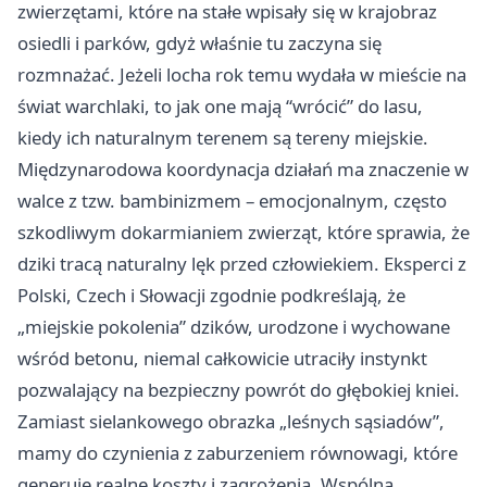
zwierzętami, które na stałe wpisały się w krajobraz
osiedli i parków, gdyż właśnie tu zaczyna się
rozmnażać. Jeżeli locha rok temu wydała w mieście na
świat warchlaki, to jak one mają “wrócić” do lasu,
kiedy ich naturalnym terenem są tereny miejskie.
Międzynarodowa koordynacja działań ma znaczenie w
walce z tzw. bambinizmem – emocjonalnym, często
szkodliwym dokarmianiem zwierząt, które sprawia, że
dziki tracą naturalny lęk przed człowiekiem. Eksperci z
Polski, Czech i Słowacji zgodnie podkreślają, że
„miejskie pokolenia” dzików, urodzone i wychowane
wśród betonu, niemal całkowicie utraciły instynkt
pozwalający na bezpieczny powrót do głębokiej kniei.
Zamiast sielankowego obrazka „leśnych sąsiadów”,
mamy do czynienia z zaburzeniem równowagi, które
generuje realne koszty i zagrożenia. Wspólna